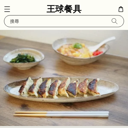
王球餐具
搜尋