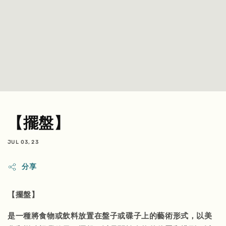
【擺盤】
JUL 03, 23
分享
【擺盤】
是一種將食物或飲料放置在
盤子
或
碟子
上的藝術形式，以美