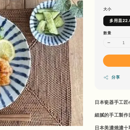
大小
多用皿22.
數量
分享
日本瓷器手工匠
細膩的手工製作
日本美濃燒濃十