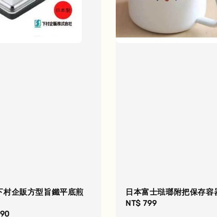
下村企販方型旨鐵平底煎
日本富士琺瑯附把保存容器1
Regular
NT$ 799
r
490
price