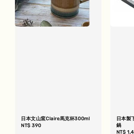
日本文山窯Claire馬克杯300ml
日本製
鍋
Regular
NT$ 390
Regula
NT$ 1,
price