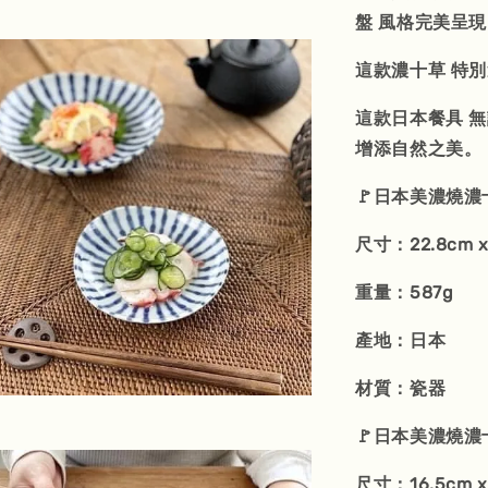
盤 風格完美呈
這款濃十草 特
這款日本餐具 
增添自然之美。
🚩日本美濃燒濃
尺寸：22.8cm x 
重量：587g
產地：日本
材質：瓷器
🚩日本美濃燒濃十
尺寸：16.5cm x 