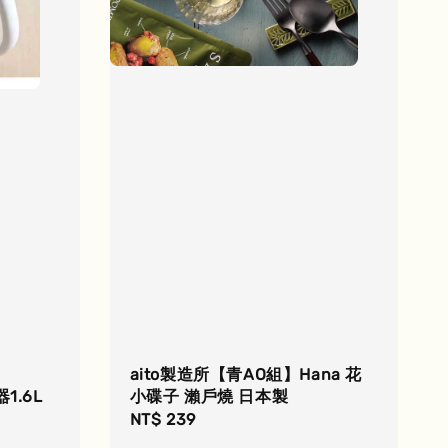
aito製造所【青AO組】Hana 花
小碟子 瀨戶燒 日本製
.6L
Regular
NT$ 239
price