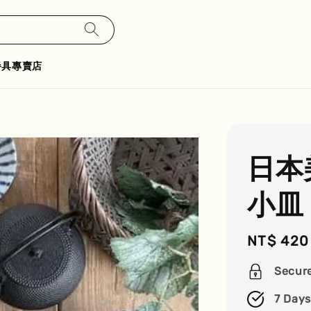
餐具專賣店
日本
小皿
Regular
NT$ 420
price
Secur
7 Days