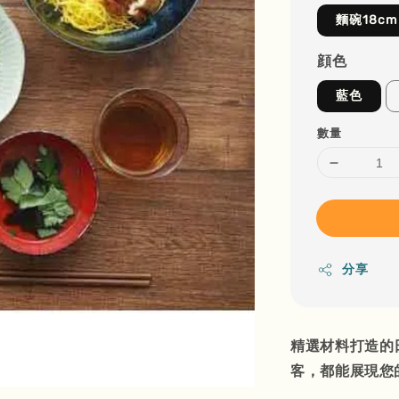
麵碗18cm
顔色
藍色
數量
分享
精選材料打造的
客，都能展現您