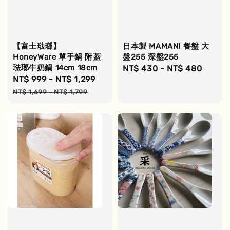
【富士琺瑯】
日本製 MAMANI 餐盤 大
HoneyWare 單手鍋 附蓋
盤255 深盤255
琺瑯牛奶鍋 14cm 18cm
Regular
NT$ 430
-
NT$ 480
Sale
NT$ 999
-
NT$ 1,299
Regular
price
price
price
NT$ 1,699
-
NT$ 1,799