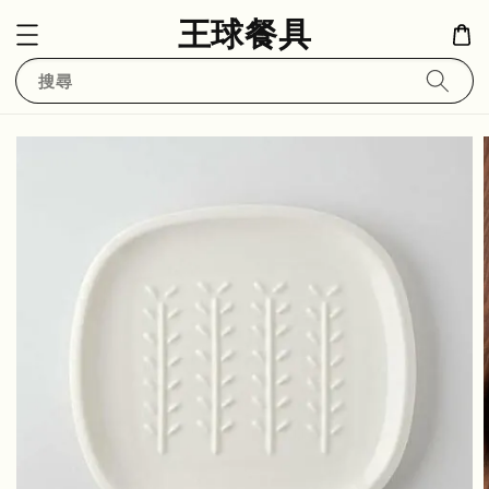
王球餐具
搜尋