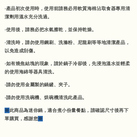
‧產品初次使用時，使用前請務必用軟質海棉沾取食器專用清
潔劑用溫水充分洗過。
‧使用後，請務必把水氣擦乾，並保持乾燥。
‧清洗時，請勿使用鋼刷、洗滌粉、尼龍刷等等地清潔產品，
以免造成刮傷。
‧如有燒焦結塊的現象，請於鍋子冷卻後，先浸泡溫水並輕柔
的使用海綿等器具清洗。
‧請勿使用金屬製的鍋鏟、夾子。
‧請勿使用洗碗機、烘碗機清洗此產品。
※
此商品為迷你鍋，適合煮小份量餐點，請確認尺寸後再下
單購買，感謝您
※