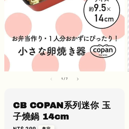
1
/
7
CB COPAN系列迷你 玉
子燒鍋 14cm
Regular
NT$ 299
售完