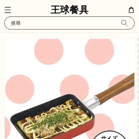
王球餐具
搜尋