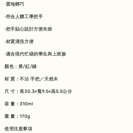
‧質地輕巧
‧符合人體工學把手
‧把手貼心設計方便吊掛
‧材質清洗方便
‧適合現代忙碌的學生與上班族
顏色：黃/紅/綠
材 質：不沾 手把／天然木
尺 寸：長30.3×寬9.5×高5.5公分
容 量：310ml
重 量：170g
使用注意事項