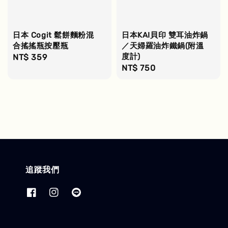
日本 Cogit 鬆餅麵粉混
日本KAI貝印 雙耳油炸鍋
合搖搖瓶按壓瓶
／天婦羅油炸鐵鍋(附溫
度計)
Regular
NT$ 359
Regular
NT$ 750
price
price
追蹤我們