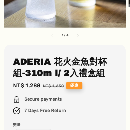
1
/
4
ADERIA 花火金魚對杯
組-310m l/ 2入禮盒組
Sale
NT$ 1,288
Regular
優惠
NT$ 1,650
price
price
Secure payments
7 Days Free Return
數量