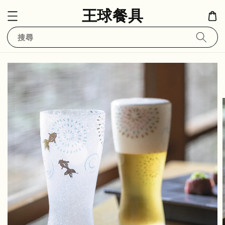
王球餐具
搜尋