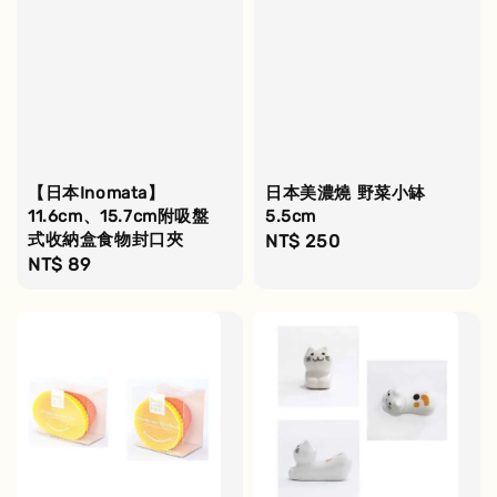
【日本Inomata】
日本美濃燒 野菜小缽
11.6cm、15.7cm附吸盤
5.5cm
式收納盒食物封口夾
Regular
NT$ 250
Regular
NT$ 89
price
price