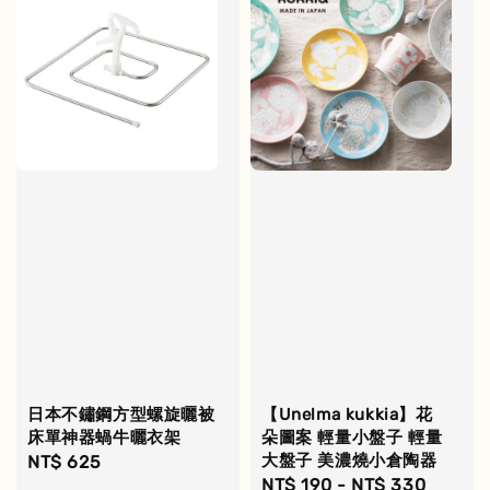
日本不鏽鋼方型螺旋曬被
【Unelma kukkia】花
床單神器蝸牛曬衣架
朵圖案 輕量小盤子 輕量
大盤子 美濃燒小倉陶器
Regular
NT$ 625
Regular
NT$ 190
-
NT$ 330
price