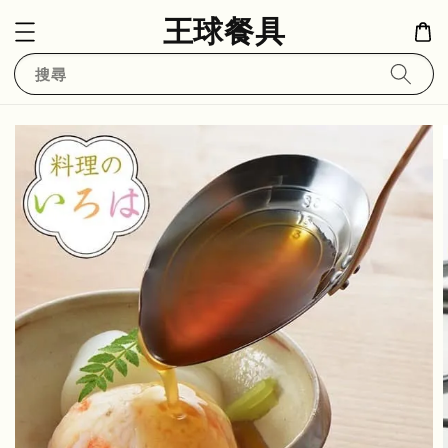
王球餐具
搜尋