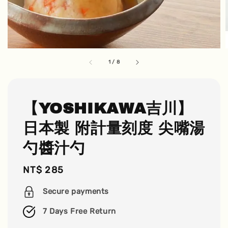
1
/
8
【YOSHIKAWA吉川】
日本製 附計量刻度 尖嘴湯
勺醬汁勺
Regular
NT$ 285
price
Secure payments
7 Days Free Return