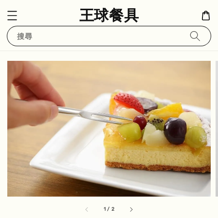
王球餐具
搜尋
1
/
2