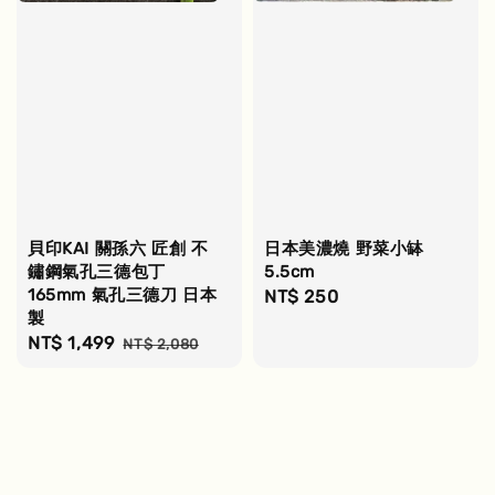
貝印KAI 關孫六 匠創 不
日本美濃燒 野菜小缽
鏽鋼氣孔三德包丁
5.5cm
165mm 氣孔三德刀 日本
Regular
NT$ 250
製
price
Sale
NT$ 1,499
Regular
NT$ 2,080
price
price