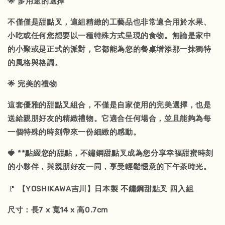
🌟 多用途的選擇
不僅僅是甜點叉，這組精緻的工藝品也非常適合用於水果、
小吃或任何您想要以一種特殊方式呈現的食物。無論是家中
的小聚或是正式的派對，它都能為您的餐桌增添那一抹獨特
的風格與格調。
🌟 完美的禮物
這套優雅的甜點叉組合，不僅是自家使用的完美選擇，也是
送給親朋好友的精緻禮物。它適合任何場合，並且能夠為每
一個特殊的時刻帶來一份細緻的感動。
🍓 **點綴您的甜點，不鏽鋼甜點叉成為您分享幸福甜蜜時刻
的小夥伴，與親朋好友一同，享受輕鬆愜意的下午茶時光。
🚩
不
【YOSHIKAWA吉川】日本製
鏽鋼甜點叉 四入組
尺寸：長7 x 寬14 x 高0.7cm