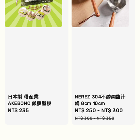
日本製 曙産業
NEREZ 304不銹鋼醬汁
AKEBONO 飯糰壓模
鍋 8cm 10cm
Regular
NT$ 235
Sale
NT$ 250
-
NT$ 300
Regul
price
price
price
NT$ 300
-
NT$ 350