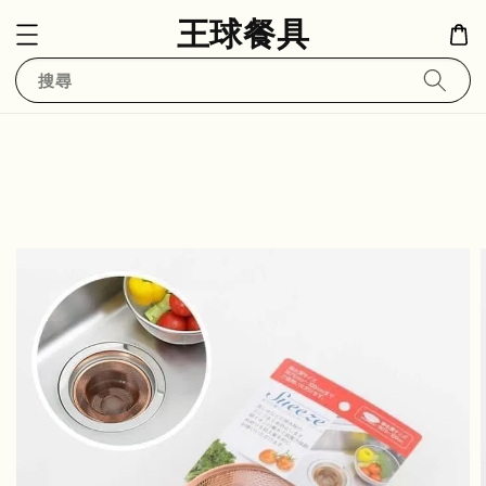
王球餐具
搜尋