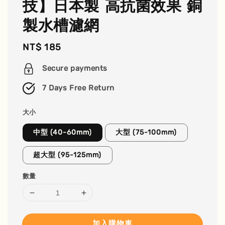
技】日本製 高抗菌效果 銅
製水槽濾網
Regular
NT$ 185
price
Secure payments
7 Days Free Return
大小
中型 (40-60mm)
大型 (75-100mm)
超大型 (95-125mm)
數量
加入購物車