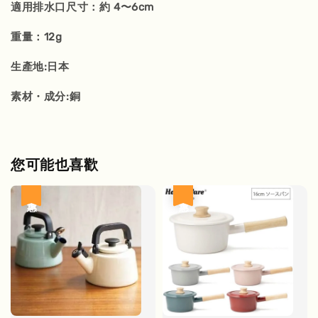
適用排水口尺寸：約 4〜6cm
重量：12g
生產地:日本
素材・成分:銅
您可能也喜歡
優惠
優惠