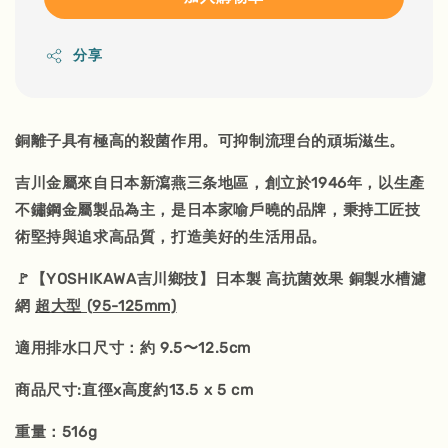
分享
銅離子具有極高的殺菌作用。可抑制流理台的頑垢滋生。
吉川金屬來自日本新瀉燕三条地區，創立於1946年，以生產
不鏽鋼金屬製品為主，是日本家喻戶曉的品牌，秉持工匠技
術堅持與追求高品質，打造美好的生活用品。
🚩【YOSHIKAWA吉川鄉技】日本製 高抗菌效果 銅製水槽濾
網
超大型 (95-125mm)
適用排水口尺寸：約 9.5〜12.5cm
商品尺寸:直徑x高度約13.5 x 5 cm
重量：516g