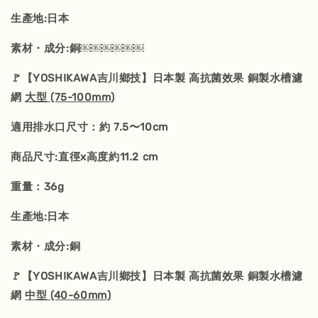
生產地:日本
素材・成分:銅￼￼￼￼￼￼
🚩【YOSHIKAWA吉川鄉技】日本製 高抗菌效果 銅製水槽濾
網
大型 (75-100mm)
適用排水口尺寸：約 7.5〜10cm
商品尺寸:直徑x高度約11.2 cm
重量：36g
生產地:日本
素材・成分:銅
🚩【YOSHIKAWA吉川鄉技】日本製 高抗菌效果 銅製水槽濾
網
中型 (40-60mm)