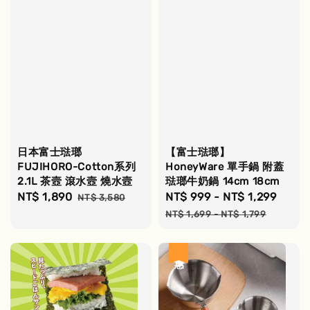
日本富士琺瑯
【富士琺瑯】
FUJIHORO-Cotton系列
HoneyWare 單手鍋 附蓋
2.1L 茶壼 滾水壼 燒水壼
琺瑯牛奶鍋 14cm 18cm
Sale
NT$ 1,890
Regular
Sale
NT$ 999
-
NT$ 1,299
Regu
NT$ 3,580
price
price
price
pric
NT$ 1,699
-
NT$ 1,799
優惠