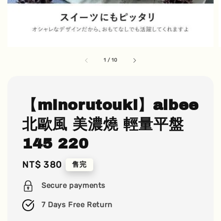
1
/
10
【minorutouki】albee
北歐風 美濃燒 輕量平盤
145 220
Regular
NT$ 380
售完
price
Secure payments
7 Days Free Return