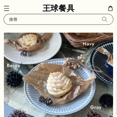
王球餐具
搜尋