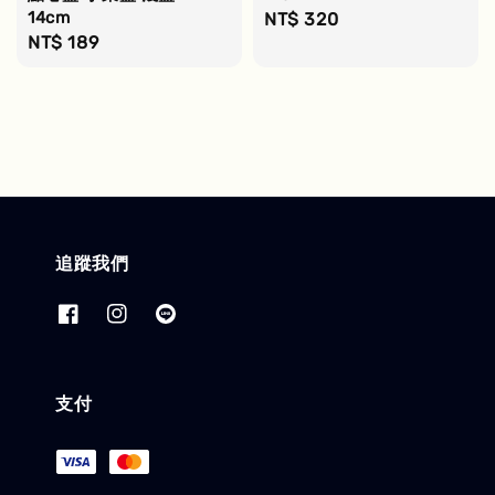
14cm
Regular
NT$ 320
Regular
NT$ 189
price
price
追蹤我們
支付