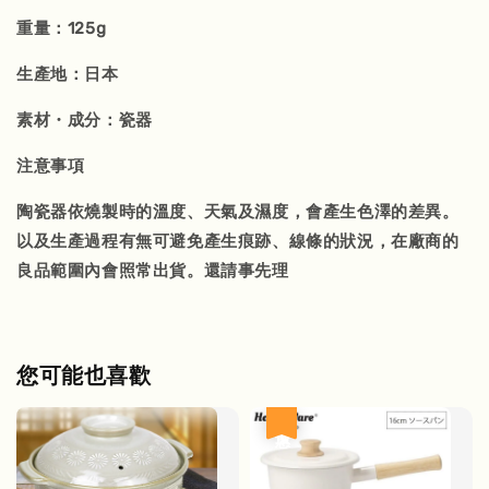
重量：125g
生產地：日本
素材・成分：瓷器
注意事項
陶瓷器依燒製時的溫度、天氣及濕度，會產生色澤的差異。
以及生產過程有無可避免產生痕跡、線條的狀況，在廠商的
良品範圍內會照常出貨。還請事先理
您可能也喜歡
優惠