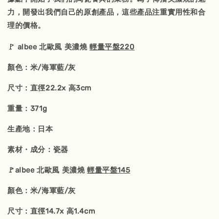
力，開發出我們自己的原創產品，這些產品注重實用性和合
理的價格。
🚩
albee 北歐風 美濃燒
輕量平盤220
顏色：米/海軍藍/灰
尺寸：直徑22.2x 高3cm
重量：371g
生產地：日本
素材・成分：瓷器
🚩albee 北歐風 美濃燒
輕量平盤145
顏色：米/海軍藍/灰
尺寸：直徑14.7x 高1.4cm