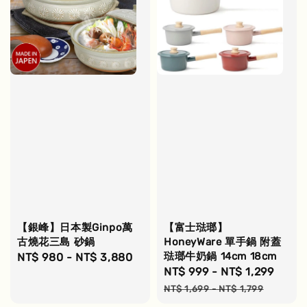
【銀峰】日本製Ginpo萬
【富士琺瑯】
古燒花三島 砂鍋
HoneyWare 單手鍋 附蓋
琺瑯牛奶鍋 14cm 18cm
Regular
NT$ 980
-
NT$ 3,880
Sale
NT$ 999
-
NT$ 1,299
Regu
price
price
pric
NT$ 1,699
-
NT$ 1,799