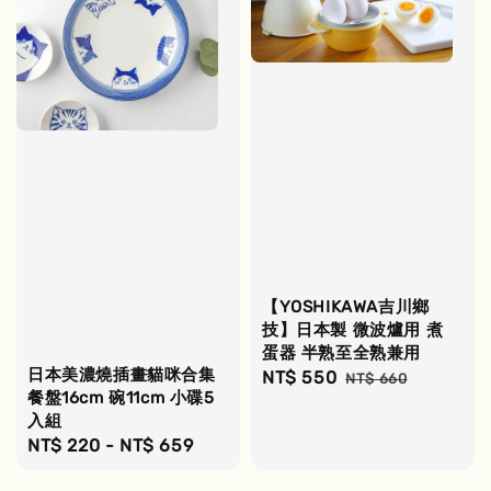
【YOSHIKAWA吉川鄉
技】日本製 微波爐用 煮
蛋器 半熟至全熟兼用
日本美濃燒插畫貓咪合集
Sale
NT$ 550
Regular
NT$ 660
餐盤16cm 碗11cm 小碟5
price
price
入組
Regular
NT$ 220
-
NT$ 659
price