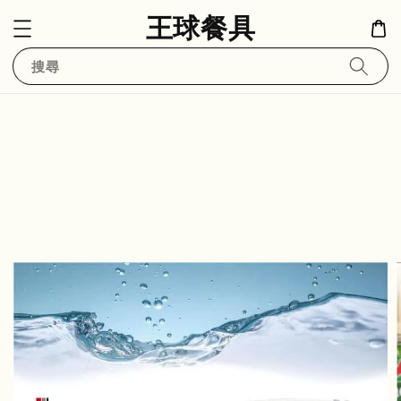
王球餐具
搜尋