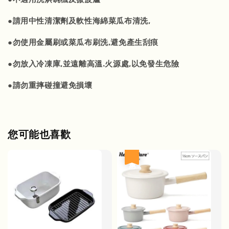
●請用中性清潔劑及軟性海綿菜瓜布清洗,
●勿使用金屬刷或菜瓜布刷洗,避免產生刮痕
●勿放入冷凍庫,並遠離高溫.火源處,以免發生危險
●請勿重摔碰撞避免損壞
您可能也喜歡
優惠