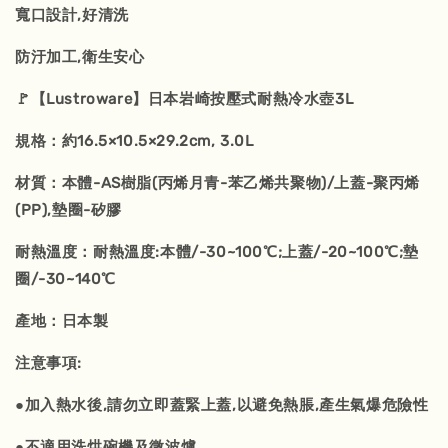
寬口設計,好清洗
防汙加工,衛生安心
🚩【Lustroware】日本岩崎按壓式耐熱冷水壺3L
規格：約16.5×10.5×29.2cm, 3.0L
材質：本體-AS樹脂(丙烯月青-苯乙烯共聚物)/上蓋-聚丙烯
(PP),墊圈-矽膠
耐熱溫度：耐熱溫度:本體/-30~100℃;上蓋/-20~100℃;墊
圈/-30~140℃
產地：日本製
注意事項:
●加入熱水後,請勿立即蓋緊上蓋,以避免熱脹,產生氣爆危險性
●不適用洗烘碗機及微波爐