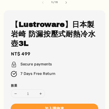
1
/
11
【Lustroware】日本製
岩崎 防漏按壓式耐熱冷水
壺3L
Regular
NT$ 499
price
Secure payments
7 Days Free Return
數量
加入購物車