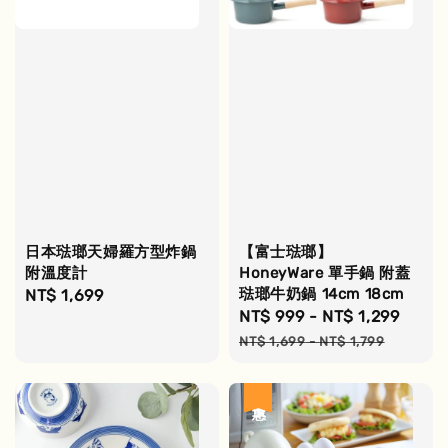
日本琺瑯天婦羅方型炸鍋
【富士琺瑯】
附溫度計
HoneyWare 單手鍋 附蓋
琺瑯牛奶鍋 14cm 18cm
Regular
NT$ 1,699
Sale
NT$ 999
-
NT$ 1,299
Regu
price
price
pric
NT$ 1,699
-
NT$ 1,799
優惠