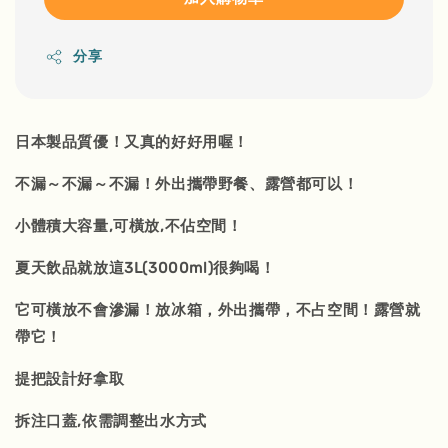
分享
日本製品質優！又真的好好用喔！
不漏～不漏～不漏！外出攜帶野餐、露營都可以！
小體積大容量,可橫放,不佔空間！
夏天飲品就放這3L(3000ml)很夠喝！
它可橫放不會滲漏！放冰箱，外出攜帶，不占空間！露營就
帶它！
提把設計好拿取
拆注口蓋,依需調整出水方式