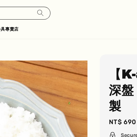
餐具專賣店
【K-
深盤
製
Regular
NT$ 690
price
Secur