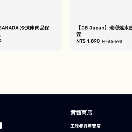
SANADA 冷凍庫肉品保
【CB Japan】琺瑯燒水
入
壼
r
9
Sale
NT$ 1,890
Regular
NT$ 2,690
price
price
實體商店
王球餐具專賣店