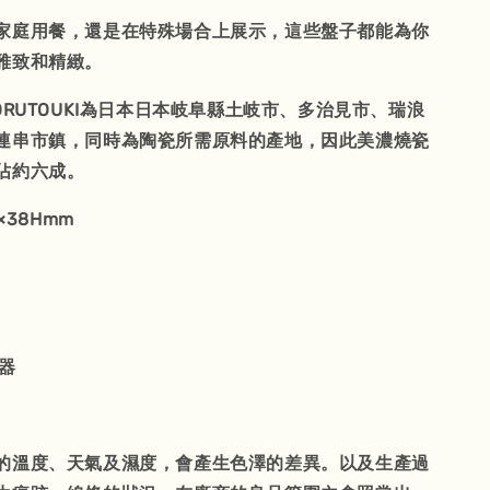
家庭用餐，還是在特殊場合上展示，這些盤子都能為你
雅致和精緻。
ORUTOUKI為日本日本岐阜縣土岐市、多治見市、瑞浪
連串市鎮，同時為陶瓷所需原料的產地，因此美濃燒瓷
佔約六成。
×38Hmm
器
的溫度、天氣及濕度，會產生色澤的差異。以及生產過