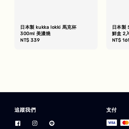
日本製 kukka lokki 馬克杯
日本製 
300ml 美濃燒
鮮盒 2
Regular
NT$ 339
Regula
NT$ 16
price
price
追蹤我們
支付