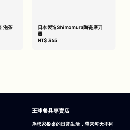
壺 泡茶
日本製造Shimomura陶瓷磨刀
器
Regular
NT$ 365
price
王球餐具專賣店
為您家餐桌的日常生活，帶來每天不同