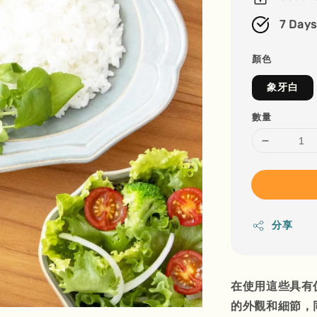
7 Days
顏色
象牙白
數量
分享
在使用這些具有
的外觀和細節，