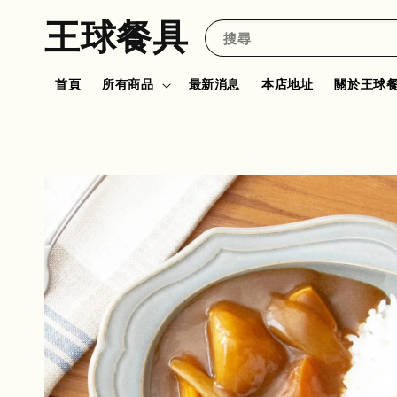
王球餐具
搜尋
首頁
所有商品
最新消息
本店地址
關於王球