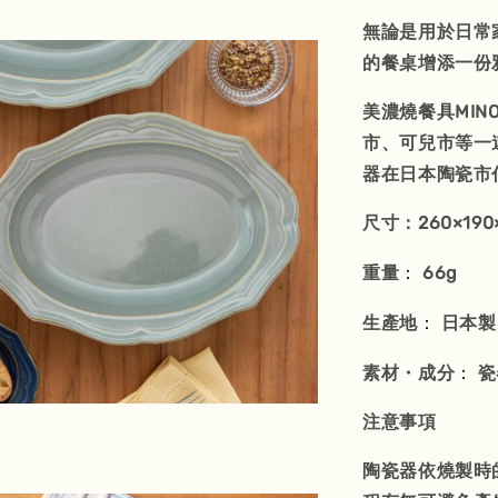
無論是用於日常
的餐桌增添一份
美濃燒餐具MIN
市、可兒市等一
器在日本陶瓷市
尺寸：260×190
：
重量
66g
：
生產地
日本製
：
素材・成分
瓷
注意事項
陶瓷器依燒製時