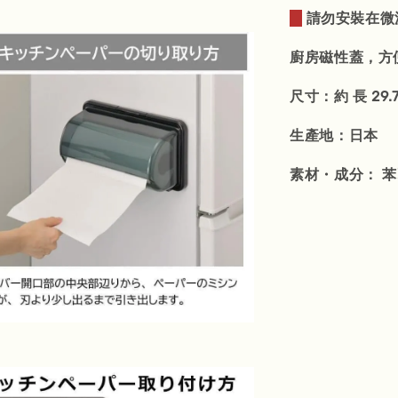
請勿安裝在微
廚房磁性蓋，方
尺寸：約 長 29.7 x
生產地：日本
素材・成分
：
苯