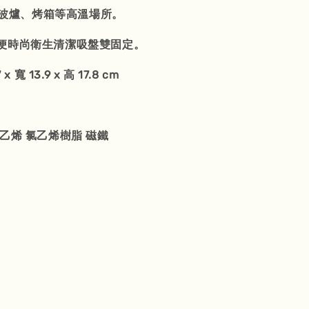
波爐、烤箱等高溫場所。
便時尚衛生清潔吸盤雙固定。
 寬 13.9 x 高 17.8 cm
乙烯 氯乙烯樹脂 磁鐵