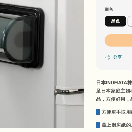
顏色
黑色
分享
日本INOMA
足日本家庭主婦
品，方便好用，
方便單手取用
蓋上廚房紙的