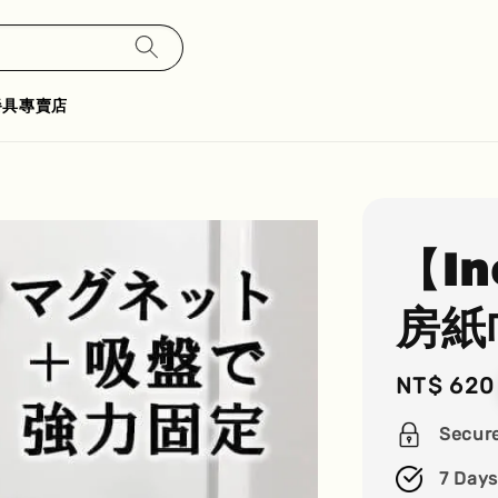
餐具專賣店
【I
房紙
Regular
NT$ 620
price
Secur
7 Days