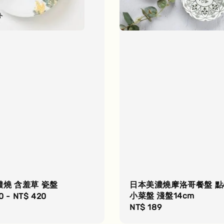
燒 含羞草 瓷盤
日本美濃燒摩洛哥餐盤 點
小菜盤 淺盤14cm
r
0
-
NT$ 420
Regular
NT$ 189
price