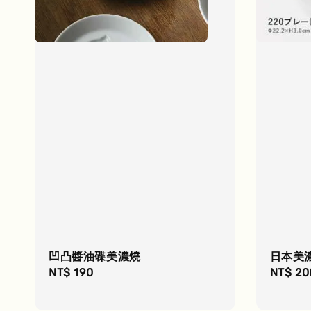
凹凸醬油碟美濃燒
日本美濃
Regular
NT$ 190
Regula
NT$ 20
price
price