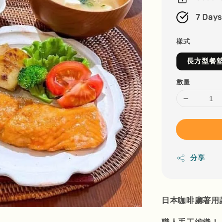
7 Days
樣式
長方型餐
數量
分享
日本咖啡廳著用款