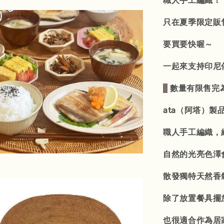
職人手工編織！
只在夏季限定販
要買要快喔～
一起來支持印尼
數量有限售完
ata（阿塔）製
職人手工編織，
自然的光亮色澤
散發獨特天然香
除了放置餐具擺
也很適合作為居