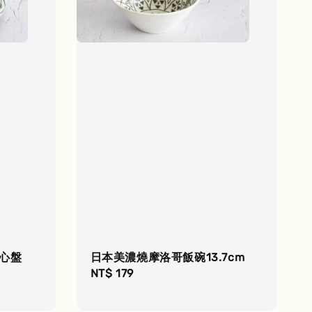
心盤
日本美濃燒摩洛哥飯碗13.7cm
Regular
NT$ 179
price