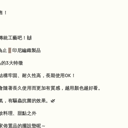
售！
傳統工藝吧！🙌
為止
印尼編織製品
品的3大特徵
結構牢固、耐久性高，長期使用OK！
會隨著長久使用而更加有質感，越用顏色越好看。
氣，有驅蟲抗菌的效果。🌿
放料理、甜點之外
家佈置品的擺設墊呢～