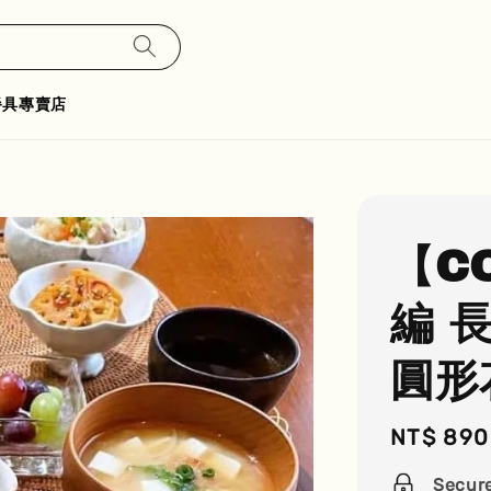
餐具專賣店
【C
編 
圓形
Regular
NT$ 890
price
Secur