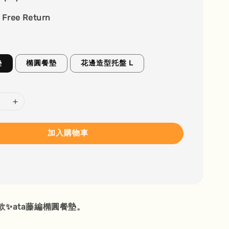
 Free Return
墊
橢圓餐墊
花邊造型托盤 L
加入購物車
✨ata藤編橢圓餐墊。