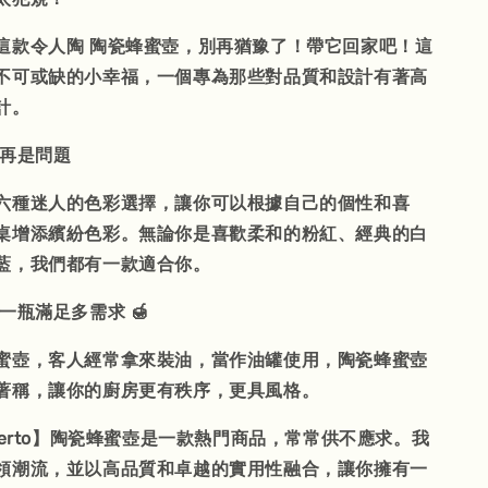
這款令人陶 陶瓷蜂蜜壺，別再猶豫了！帶它回家吧！這
不可或缺的小幸福，一個專為那些對品質和設計有著高
計。
不再是問題
六種迷人的色彩選擇，讓你可以根據自己的個性和喜
桌增添繽紛色彩。無論你是喜歡柔和的粉紅、經典的白
藍，我們都有一款適合你。
，一瓶滿足多需求 🍯
蜜壺，客人經常拿來裝油，當作油罐使用，陶瓷蜂蜜壺
著稱，讓你的廚房更有秩序，更具風格。
cierto】陶瓷蜂蜜壺是一款熱門商品，常常供不應求。我
領潮流，並以高品質和卓越的實用性融合，讓你擁有一