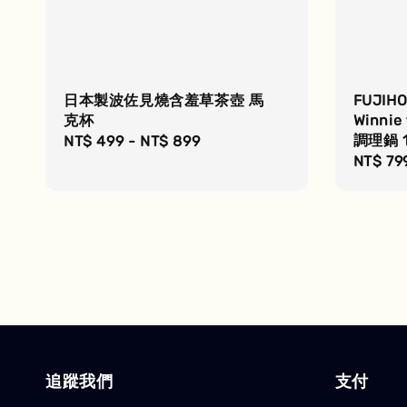
日本製波佐見燒含羞草茶壺 馬
FUJIH
克杯
Winni
調理鍋 1
Regular
NT$ 499
-
NT$ 899
Regula
NT$ 79
price
price
追蹤我們
支付