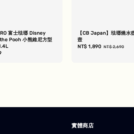
ORO 富士琺瑯 Disney
【CB Japan】琺瑯燒水
e the Pooh 小熊維尼方型
壼
.4L
Sale
NT$ 1,890
Regular
NT$ 2,690
r
9
price
price
實體商店