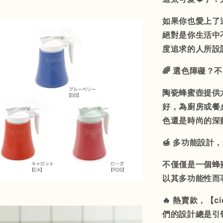
如果你也愛上了
絕對是你生活中
度追求的人所設
🌈 選色障礙？
陶瓷蜂蜜壺提供
好，為廚房或餐
色還是時尚的深
🍯 多功能設計
不僅僅是一個蜂
以其多功能性而
🔥 熱賣款，【
們的設計總是引