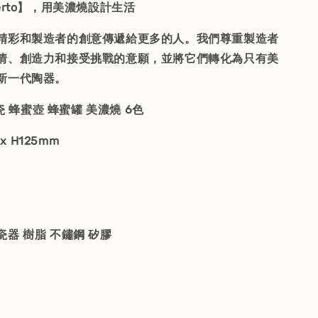
erto】，用美濃燒設計生活
精彩和製造者的創意傳遞給更多的人。我們尊重製造者
情、創造力和接受挑戰的意願，並將它們轉化為只有美
新一代陶器。
陶瓷 蜂蜜壺 蜂蜜罐 美濃燒 6色
 x H125mm
器 樹脂 不鏽鋼 矽膠