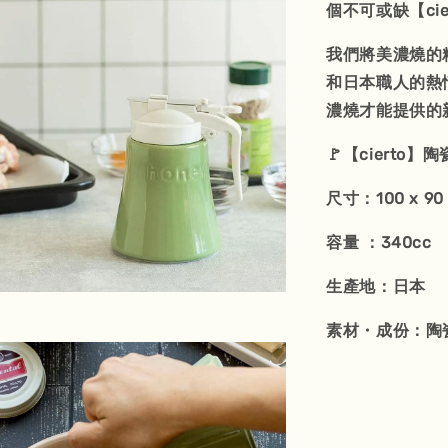
個不可或缺【ci
我們將美濃燒的
和日本職人的熱
濃燒才能提供的
🚩【cierto】
尺寸：100 x 90
容量 ：340cc
生產地：日本
素材・成份：陶瓷