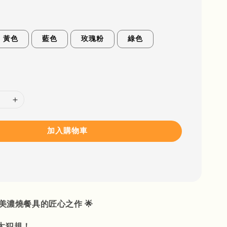
黃色
藍色
玫瑰粉
綠色
加入購物車
 美濃燒餐具的匠心之作 🌟
太犯規！