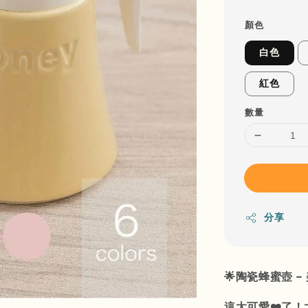
顏色
白色
紅色
數量
分享
🌟陶瓷蜂蜜壺 –
這太可愛❤️了！