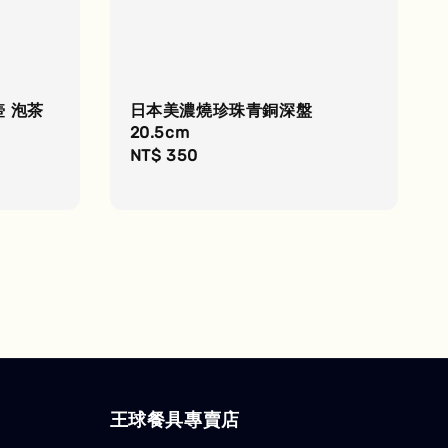
壺 泡茶
日本美濃燒珍珠青銅深盤
20.5cm
Regular
NT$ 350
price
王球餐具專賣店