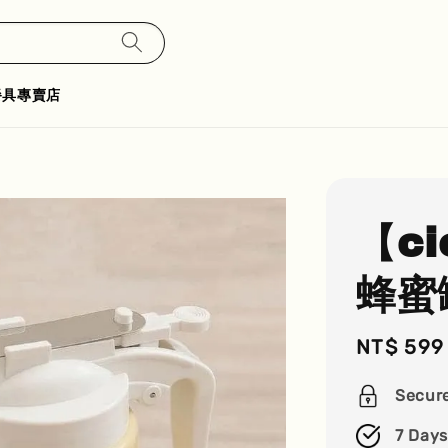
餐具專賣店
【c
蜂蜜
Sale
NT$ 599
price
Secur
7 Days