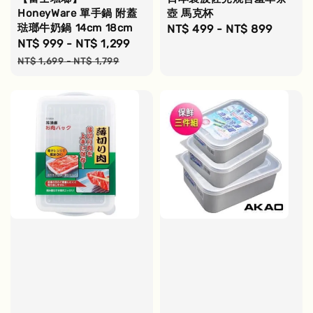
HoneyWare 單手鍋 附蓋
壺 馬克杯
琺瑯牛奶鍋 14cm 18cm
Regular
NT$ 499
-
NT$ 899
Sale
NT$ 999
-
NT$ 1,299
Regular
price
price
price
NT$ 1,699
-
NT$ 1,799