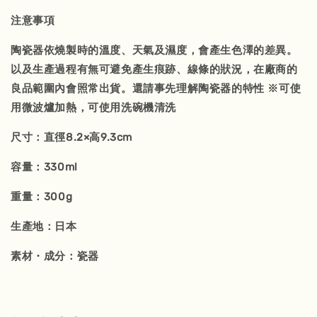
注意事項
陶瓷器依燒製時的溫度、天氣及濕度，會產生色澤的差異。
以及生產過程有無可避免產生痕跡、線條的狀況，在廠商的
良品範圍內會照常出貨。還請事先理解陶瓷器的特性 ※可使
用微波爐加熱，可使用洗碗機清洗
尺寸：直徑8.2×高9.3cm
容量：330ml
重量：300g
生產地：日本
素材・成分：瓷器