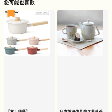
您可能也喜歡
優惠
【富士琺瑯】
日本製波佐見燒含羞草茶