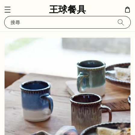
王球餐具
搜尋