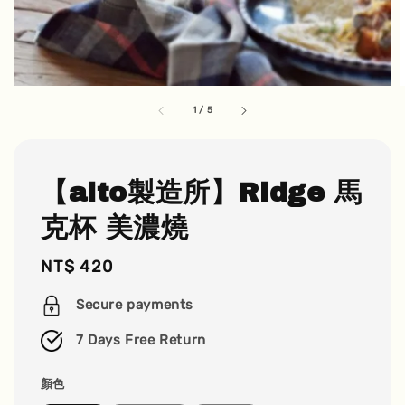
1
/
5
【aito製造所】Ridge 馬
克杯 美濃燒
Regular
NT$ 420
price
Secure payments
7 Days Free Return
顏色