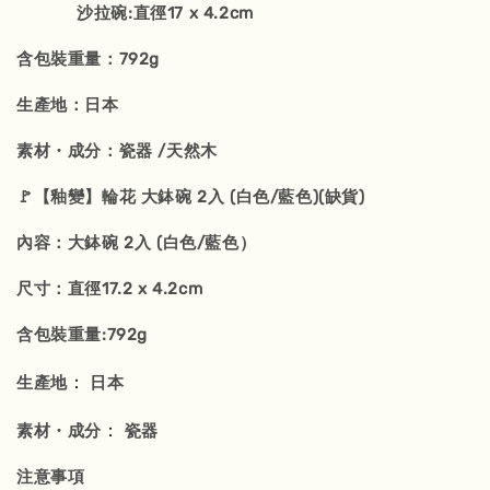
沙拉碗:直徑17 x 4.2cm
含包裝重量：792g
生產地：日本
素材・成分：瓷器 /天然木
🚩【釉變】輪花 大鉢碗 2入 (白色/藍色)(缺貨)
內容：大鉢碗 2入 (白色/藍色）
尺寸：直徑17.2 x 4.2cm
含包裝重量:792g
：
生產地
日本
：
素材・成分
瓷器
注意事項