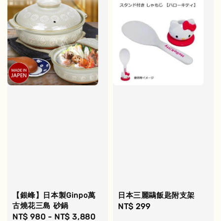
【銀峰】日本製Ginpo萬
日本三麗鷗飯匙附支架
古燒花三島 砂鍋
Regular
NT$ 299
Regular
NT$ 980
-
NT$ 3,880
price