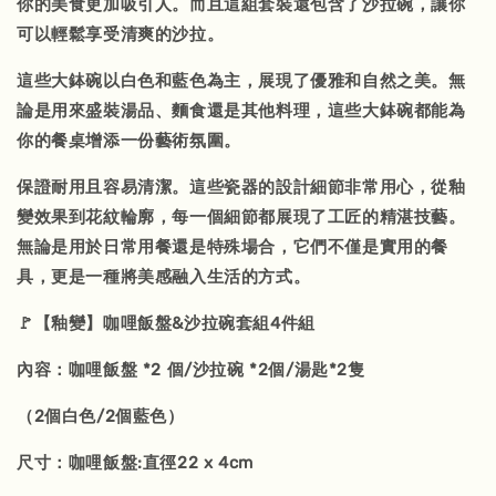
你的美食更加吸引人。而且這組套裝還包含了沙拉碗，讓你
可以輕鬆享受清爽的沙拉。
這些大鉢碗以白色和藍色為主，展現了優雅和自然之美。無
論是用來盛裝湯品、麵食還是其他料理，這些大鉢碗都能為
你的餐桌增添一份藝術氛圍。
保證耐用且容易清潔。這些瓷器的設計細節非常用心，從釉
變效果到花紋輪廓，每一個細節都展現了工匠的精湛技藝。
無論是用於日常用餐還是特殊場合，它們不僅是實用的餐
具，更是一種將美感融入生活的方式。
🚩【釉變】咖哩飯盤&沙拉碗套組4件組
內容：咖哩飯盤 *2 個/沙拉碗 *2個/湯匙*2隻
（2個白色/2個藍色）
尺寸：咖哩飯盤:直徑22 x 4cm