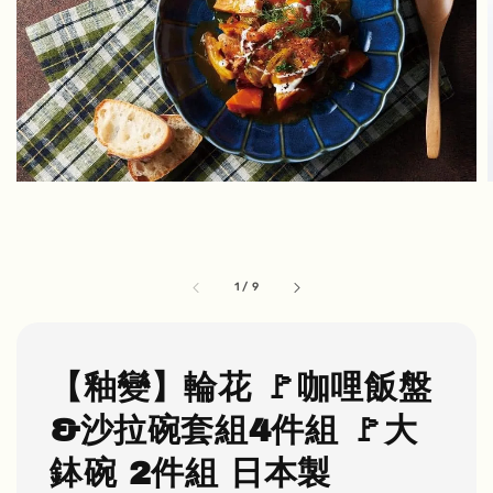
1
/
9
【釉變】輪花 🚩咖哩飯盤
&沙拉碗套組4件組 🚩大
鉢碗 2件組 日本製