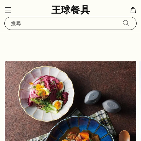
王球餐具
搜尋