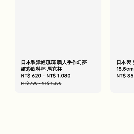
日本製津輕琉璃 職人手作幻夢
日本製 
繽彩飲料杯 馬克杯
18.5cm
Sale
NT$ 620
-
NT$ 1,080
Regular
Regula
NT$ 35
price
price
price
NT$ 780
-
NT$ 1,350