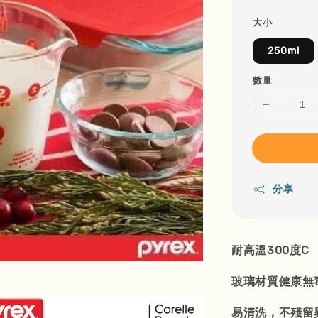
大小
250ml
數量
分享
耐高溫300度C
玻璃材質健康無
易清洗，不殘留