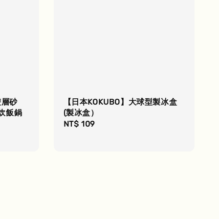
雙層砂
【日本KOKUBO】大球型製冰盒
 炊飯鍋
(製冰盒）
Regular
NT$ 109
price