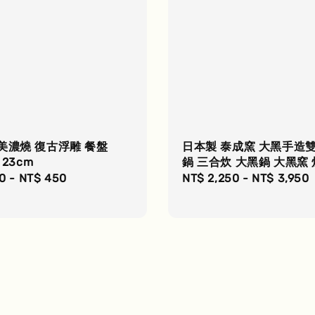
美濃燒 復古浮雕 餐盤
日本製 泰成窯 大黑手造
 23cm
鍋 三合炊 大黑鍋 大黑窯
r
0
-
NT$ 450
Regular
NT$ 2,250
-
NT$ 3,950
price