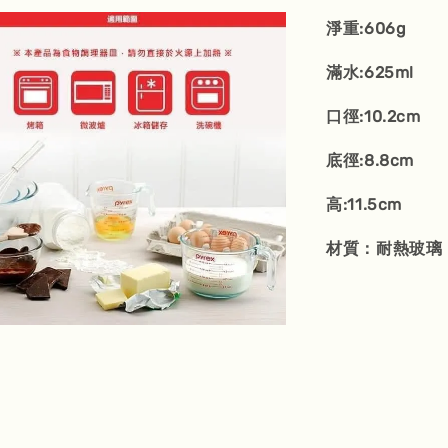
淨重:606g
滿水:625ml
口徑:10.2cm
底徑:8.8cm
高:11.5cm
材質：耐熱玻璃