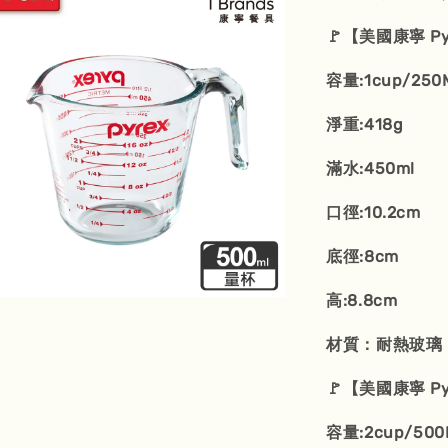
🚩【美國康寧 P
容量:1cup/250
淨重:418g
滿水:450ml
口徑:10.2cm
底徑:8cm
高:8.8cm
材質：耐熱玻璃
🚩【美國康寧 P
容量:2cup/500