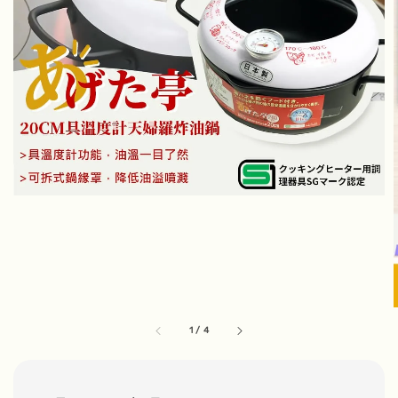
1
/
4