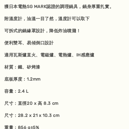
獲日本電熱SG MARK認證的調理鍋具，鍋身厚重扎實。
附溫度計，油溫一目了然，溫度計可以取下
可拆式的鍋緣罩設計，降低炸油噴濺！
便利雙耳、易傾倒口設計
適用瓦斯爐直火、電磁爐、電熱爐、IH感應爐
材質：鐵、矽烤漆
底板厚度：1.2mm
容量：2.4 L
尺寸：直徑20 x 高 8.3 cm
尺寸：28.2 x 21 x 10.3 cm
重量：856 g±5%