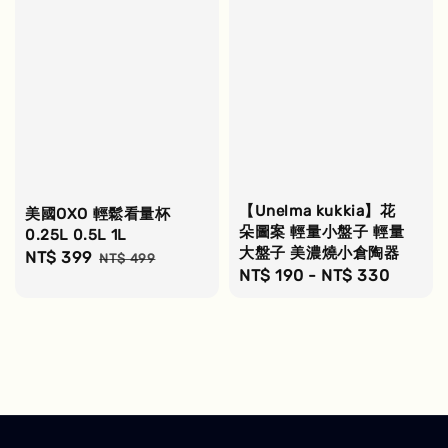
【Unelma kukkia】花
美國OXO 輕鬆看量杯
朵圖案 輕量小盤子 輕量
0.25L 0.5L 1L
大盤子 美濃燒小倉陶器
Sale
NT$ 399
Regular
NT$ 499
Regular
NT$ 190
-
NT$ 330
price
price
price