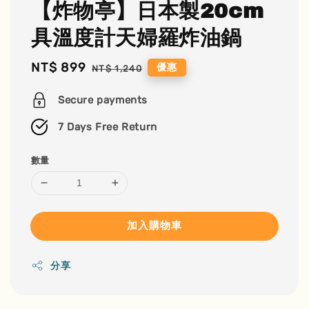
【炸物亭】日本製20cm
具溫度計天婦羅炸油鍋
Sale
NT$ 899
Regular
優惠
NT$ 1,240
price
price
Secure payments
7 Days Free Return
數量
加入購物車
分享