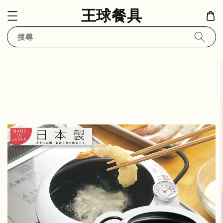
王球餐具
搜尋