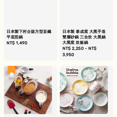
日本製下村企販方型旨鐵
日本製 泰成窯 大黑手造
平底煎鍋
雙層砂鍋 三合炊 大黑鍋
大黑窯 炊飯鍋
Regular
NT$ 1,490
Regular
NT$ 2,250
-
NT$
price
price
3,950
優惠