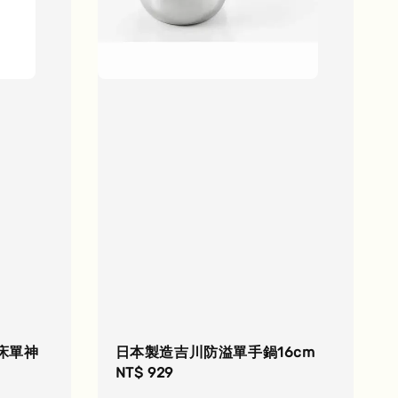
床單神
日本製造吉川防溢單手鍋16cm
Regular
NT$ 929
price