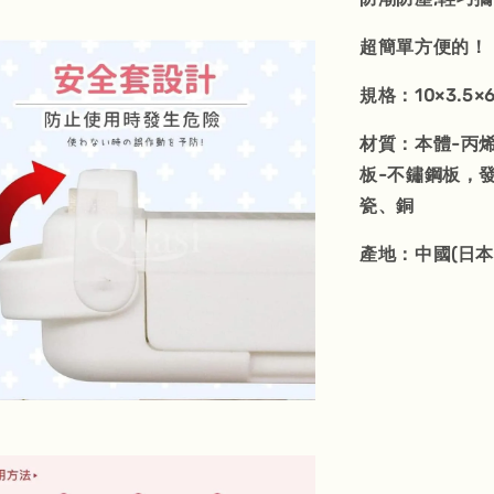
超簡單方便的！
規格：10×3.5×
材質：本體-丙
板-不鏽鋼板，發
瓷、銅
產地：中國(日本