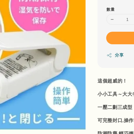
數量
分享
這個超威的！
小小工具～大大
一壓二劃三成型
可完整封口,操
防潮防塵,輕巧