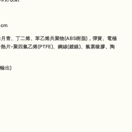
6cm
烯月青、丁二烯、苯乙烯共聚物(ABS樹脂)，彈簧、電極
熱片-聚四氟乙烯(PTFE)、鋼線(鍍鎳)、氟素橡膠、陶
輸出)