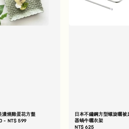
美濃燒雞蛋花方盤
日本不鏽鋼方型螺旋曬被
器蝸牛曬衣架
r
0
-
NT$ 599
Regular
NT$ 625