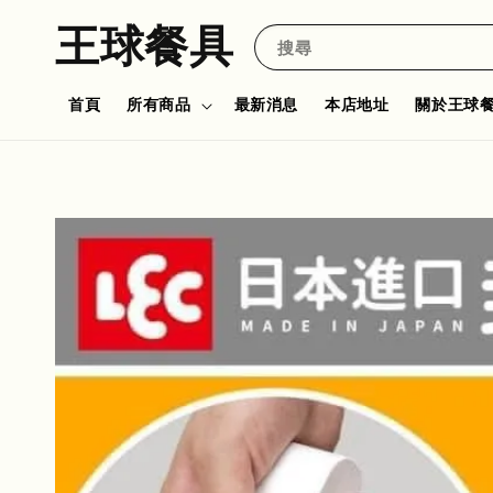
王球餐具
搜尋
首頁
所有商品
最新消息
本店地址
關於王球