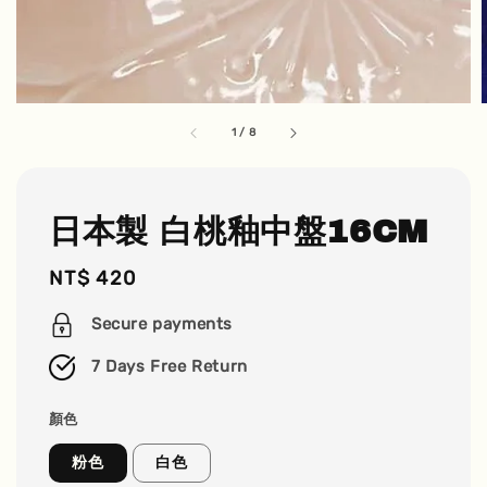
1
/
8
日本製 白桃釉中盤16CM
Regular
NT$ 420
price
Secure payments
7 Days Free Return
顏色
粉色
白色