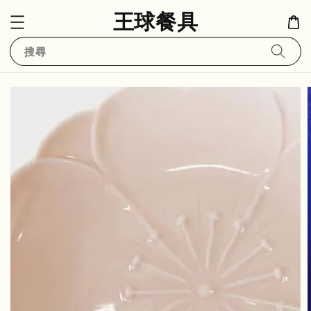
王球餐具
搜尋