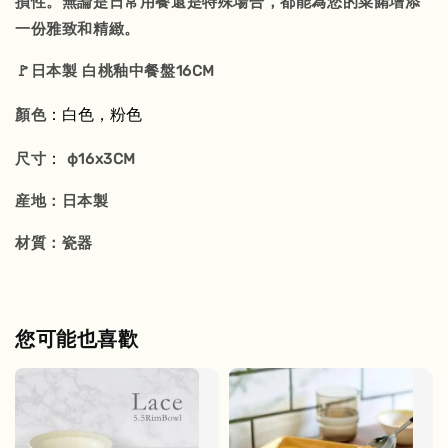
損性。無論是日常用餐還是特殊場合，都能為您的菜餚增添
一份雅致和精緻。
🚩日本製 白桃釉中餐盤16CM
：白色，粉色
顏色
：
尺寸
ф16x3CM
産地：日本製
材質：瓷器
您可能也喜歡