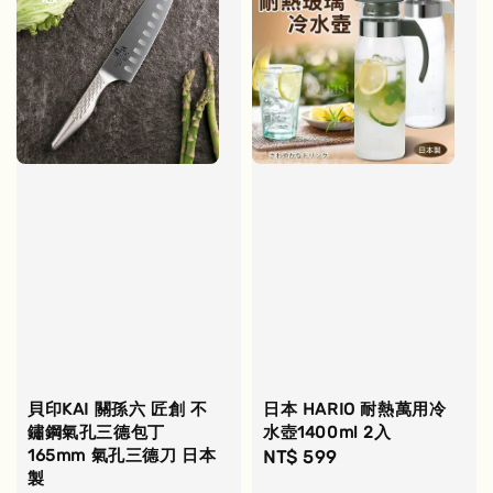
貝印KAI 關孫六 匠創 不
日本 HARIO 耐熱萬用冷
鏽鋼氣孔三德包丁
水壺1400ml 2入
165mm 氣孔三德刀 日本
Regular
NT$ 599
製
price