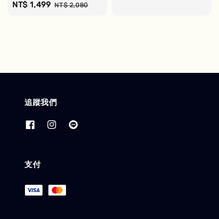
Sale
NT$ 1,499
Regular
NT$ 2,080
price
price
追蹤我們
支付