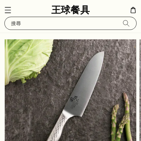
王球餐具
搜尋