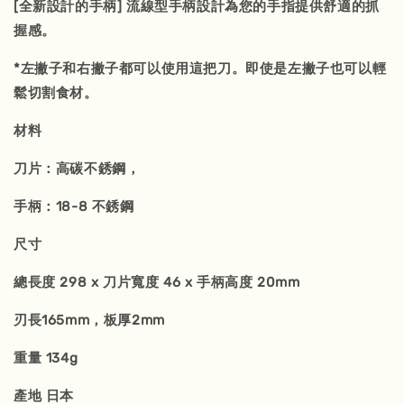
[全新設計的手柄]
流線型手柄
設計為您的手指提供舒適的抓
握感。
*左撇子和右撇子都可以使用這把刀。即使是左撇子也可以輕
鬆切割食材。
材料
刀片：高碳不銹鋼，
手柄：18-8 不銹鋼
尺寸
總長度 298 x 刀片寬度 46 x 手柄高度 20mm
刃長165mm，板厚2mm
重量 134g
產地 日本