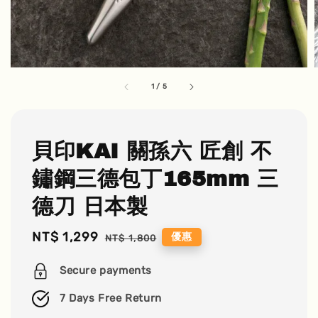
1
/
5
貝印KAI 關孫六 匠創 不
鏽鋼三德包丁165mm 三
德刀 日本製
Sale
NT$ 1,299
Regular
優惠
NT$ 1,800
price
price
Secure payments
7 Days Free Return