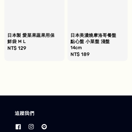
日本製 愛菜果蔬果用保
日本美濃燒摩洛哥餐盤
鮮袋 M L
點心盤 小菜盤 淺盤
14cm
Regular
NT$ 129
Regular
NT$ 189
price
price
追蹤我們