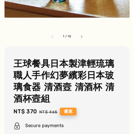
1
/
10
王球餐具日本製津輕琉璃
職人手作幻夢繽彩日本玻
璃食器 清酒壼 清酒杯 清
酒杯壼組
Sale
NT$ 370
Regular
優惠
NT$ 465
price
price
Secure payments