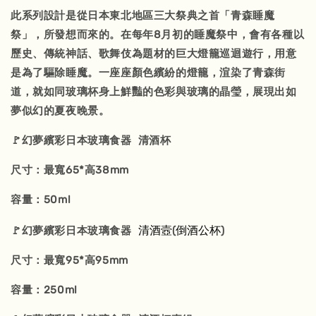
此系列設計是從日本東北地區三大祭典之首「青森睡魔
祭」，所發想而來的。在每年8月初的睡魔祭中，會有各種以
歷史、傳統神話、歌舞伎為題材的巨大燈籠巡迴遊行，用意
是為了驅除睡魔。一座座顏色繽紛的燈籠，渲染了青森街
道，就如同玻璃杯身上鮮豔的色彩與玻璃的晶瑩，展現出如
夢似幻的夏夜晚景。
🚩幻夢繽彩日本玻璃食器 清酒杯
尺寸：最寬65*高38mm
容量：50ml
清酒壼
倒酒公杯
🚩幻夢繽彩日本玻璃食器
(
)
尺寸：最寬95*高95mm
容量：250ml