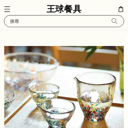
王球餐具
搜尋