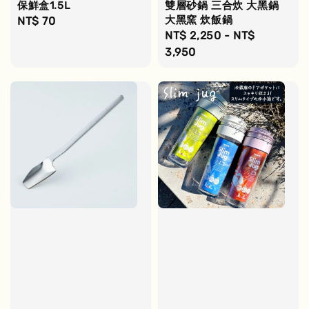
保鮮盒1.5L
雙層砂鍋 三合炊 大黑鍋
大黑窯 炊飯鍋
Regular
NT$ 70
Regular
NT$ 2,250
-
NT$
price
price
3,950