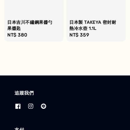
日本吉川不鏽鋼果醬勺
日本製 TAKEYA 密封耐
果醬匙
熱冷水壺 1.1L
Regular
NT$ 380
Regular
NT$ 359
price
price
追蹤我們
支付