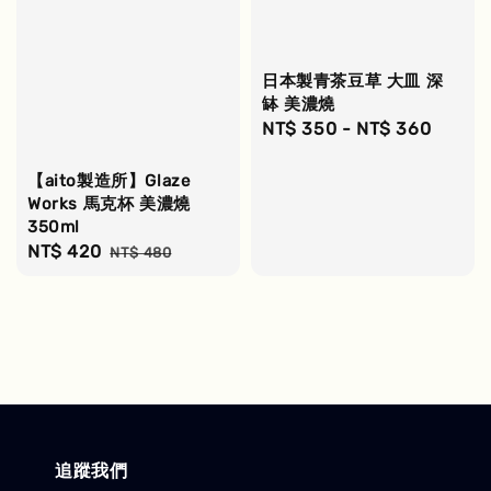
日本製青茶豆草 大皿 深
缽 美濃燒
Regular
NT$ 350
-
NT$ 360
price
【aito製造所】Glaze
Works 馬克杯 美濃燒
350ml
Sale
NT$ 420
Regular
NT$ 480
price
price
追蹤我們