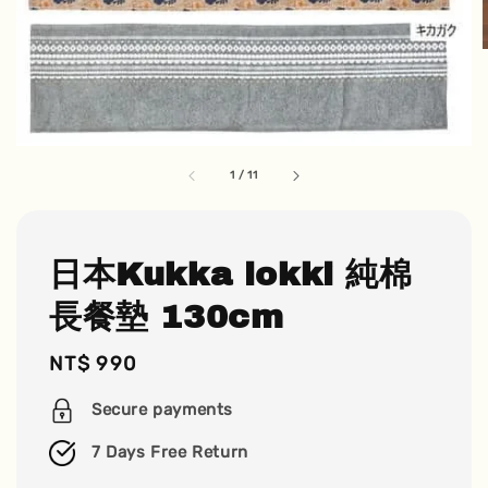
1
/
11
日本Kukka lokki 純棉
長餐墊 130cm
Regular
NT$ 990
price
Secure payments
7 Days Free Return