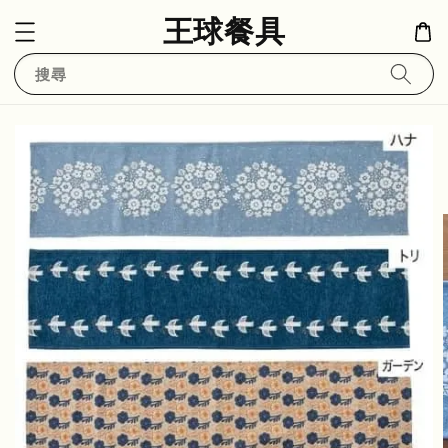
王球餐具
搜尋