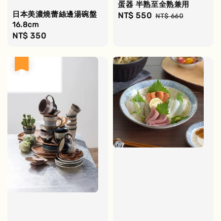
蛋器 半熟至全熟兼用
日本美濃燒蕾絲邊湯碗盤
Sale
NT$ 550
Regular
NT$ 660
16.8cm
price
price
Regular
NT$ 350
price
優惠