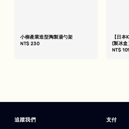
小柳產業造型陶製湯勺架
【日本K
(製冰盒
Regular
NT$ 230
Regula
NT$ 10
price
price
追蹤我們
支付