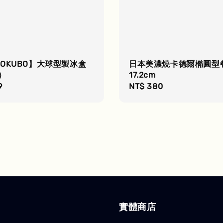
OKUBO】大球型製冰盒
日本美濃燒卡德爾橢圓型
）
17.2cm
r
9
Regular
NT$ 380
price
實體商店