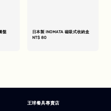
餐盤
日本製 INOMATA 磁吸式收納盒
Regular
NT$ 80
price
王球餐具專賣店