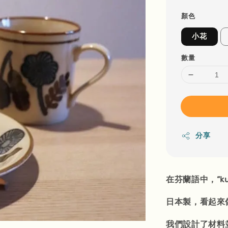
顏色
小花
數量
分享
在芬蘭語中，“ku
日本製，看起來
我們設計了材料