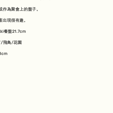
或作為聚會上的盤子。
案出現很有趣。
kki餐盤21.7cm
/飛鳥/花園
.8cm