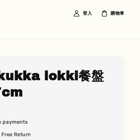
登入
購物車
ukka lokki餐盤
7cm
e payments
 Free Return