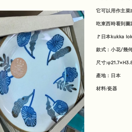
它可以用作主菜
吃東西時看到圖
🚩日本kukka lo
款式：小花/幾何
尺寸:φ21.7×H3
產地：日本
材料:瓷器