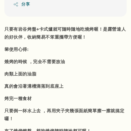
分享
只要有岩谷烤盤+卡式爐就可隨時隨地吃燒烤喔！是露營達人
的好伙伴，收納簡易不笨重攜帶方便喔！
💟使用心得:
燒烤的時候 ，完全不需要放油
肉類上面的油脂
真的會沿著溝槽滴落到底座上
烤完一種食材
只要倒一杯水上去 ，再用夾子夾幾張面紙簡單擦一擦就搞定
囉！