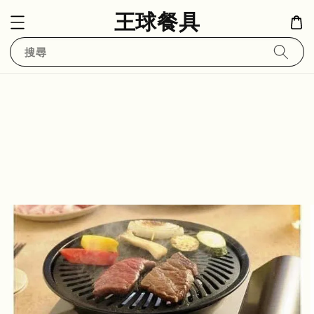
王球餐具
搜尋