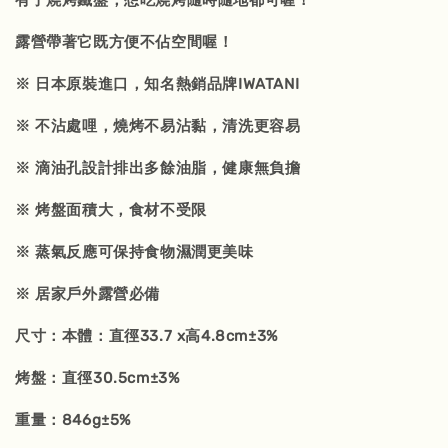
有了燒烤鐵盤，想吃燒烤隨時隨地都可喔！
露營帶著它既方便不佔空間喔！
※ 日本原裝進口，知名熱銷品牌IWATANI
※ 不沾處哩，燒烤不易沾黏，清洗更容易
※ 滴油孔設計排出多餘油脂，健康無負擔
※ 烤盤面積大，食材不受限
※ 蒸氣反應可保持食物濕潤更美味
※ 居家戶外露營必備
尺寸：本體：直徑33.7 x高4.8cm±3%
烤盤：直徑30.5cm±3%
重量：846g±5%