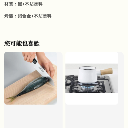
材質：鐵+不沾塗料
烤盤：鋁合金+不沾塗料
您可能也喜歡