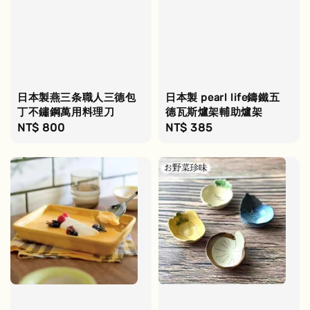
日本製燕三条職人三德包
日本製 pearl life鑄鐵五
丁不鏽鋼萬用料理刀
德瓦斯爐架輔助爐架
Regular
NT$ 800
Regular
NT$ 385
price
price