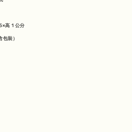
5×高 1 公分
含包裝）