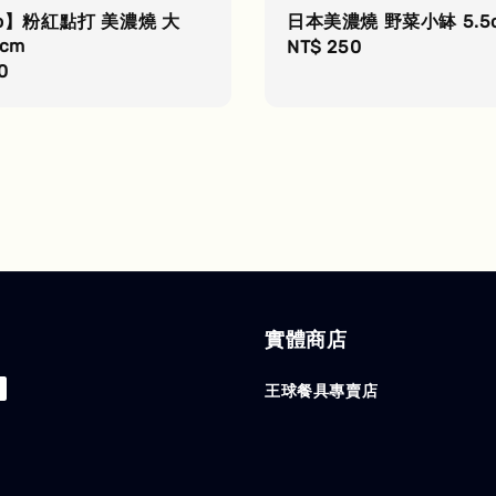
rto】粉紅點打 美濃燒 大
日本美濃燒 野菜小缽 5.5
cm
Regular
NT$ 250
r
0
price
實體商店
王球餐具專賣店