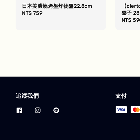
日本美濃燒烤盤炸物盤22.8cm
【cie
盤子 28
Regular
NT$ 759
Regula
NT$ 59
price
price
追蹤我們
支付