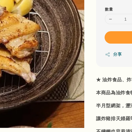
數量
分享
★ 油炸食品、
本商品為油炸食
半月型網架，瀝
讓炸豬排天婦羅
不鏽鋼也容易清