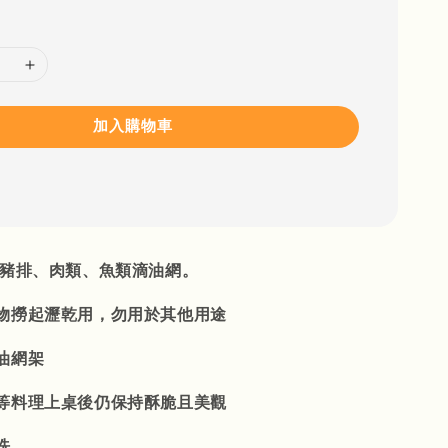
加入購物車
炸豬排、肉類、魚類滴油網。
物撈起瀝乾用，勿用於其他用途
油網架
等料理上桌後仍保持酥脆且美觀
洗