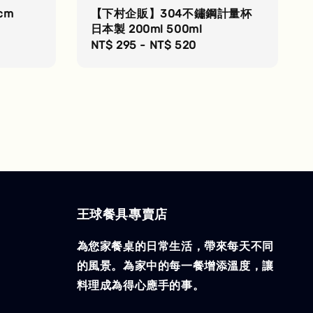
cm
【下村企販】304不鏽鋼計量杯
日本製 200ml 500ml
Regular
NT$ 295
-
NT$ 520
price
王球餐具專賣店
為您家餐桌的日常生活，帶來每天不同
的風景。為家中的每一餐增添溫度，讓
料理成為得心應手的事。