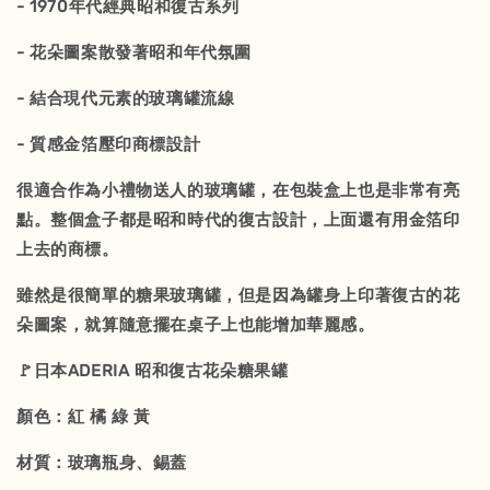
- 1970年代經典昭和復古系列
- 花朵圖案散發著昭和年代氛圍
- 結合現代元素的玻璃罐流線
- 質感金箔壓印商標設計
很適合作為小禮物送人的玻璃罐，在包裝盒上也是非常有亮
點。整個盒子都是昭和時代的復古設計，上面還有用金箔印
上去的商標。
雖然是很簡單的糖果玻璃罐，但是因為罐身上印著復古的花
朵圖案，就算隨意擺在桌子上也能增加華麗感。
🚩日本ADERIA 昭和復古花朵糖果罐
顏色：紅 橘 綠 黃
材質：玻璃瓶身、錫蓋