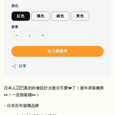
顏色
紅色
橘色
綠色
黃色
數量
加入購物車
分享
日本人🇯🇵真的好會設計太復古可愛❤️了！過年來裝糖果
🍬！一定很吸睛👀！
- 日本百年玻璃品牌