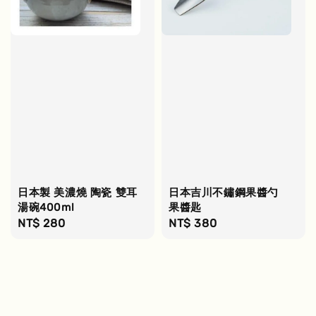
日本製 美濃燒 陶瓷 雙耳
日本吉川不鏽鋼果醬勺
湯碗400ml
果醬匙
Regular
NT$ 280
Regular
NT$ 380
price
price