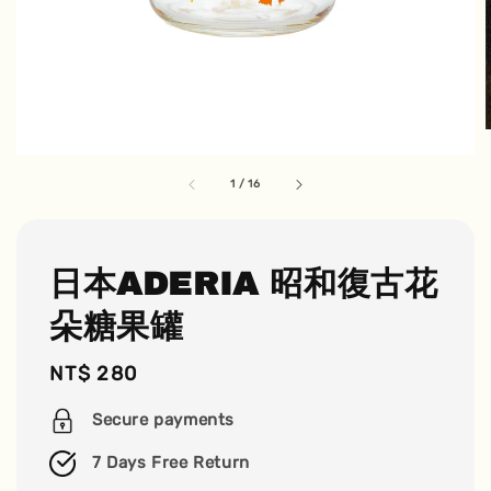
1
/
16
日本ADERIA 昭和復古花
朵糖果罐
Regular
NT$ 280
price
Secure payments
7 Days Free Return