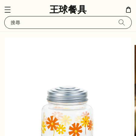
王球餐具
搜尋