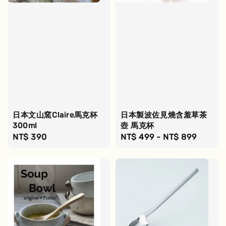
日本文山窯Claire馬克杯
日本製波佐見燒含羞草茶
300ml
壺 馬克杯
Regular
NT$ 390
Regular
NT$ 499
-
NT$ 899
price
price