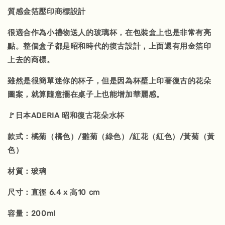
質感金箔壓印商標設計
很適合作為小禮物送人的玻璃杯，在包裝盒上也是非常有亮
點。整個盒子都是昭和時代的復古設計，上面還有用金箔印
上去的商標。
雖然是很簡單迷你的杯子，但是因為杯壁上印著復古的花朵
圖案，就算隨意擺在桌子上也能增加華麗感。
🚩日本ADERIA 昭和復古花朵水杯
款式：橘菊（橘色）/雛菊（綠色）/紅花（紅色）/黃菊（黃
色）
材質：玻璃
尺寸：直徑 6.4 x 高10 cm
容量：200ml