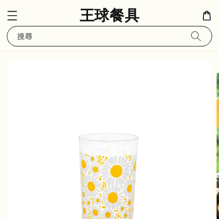
王球餐具
搜尋