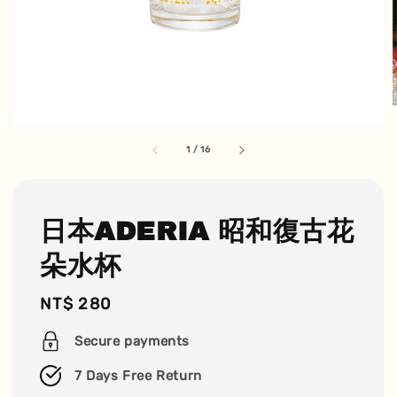
1
/
16
日本ADERIA 昭和復古花
朵水杯
Regular
NT$ 280
price
Secure payments
7 Days Free Return