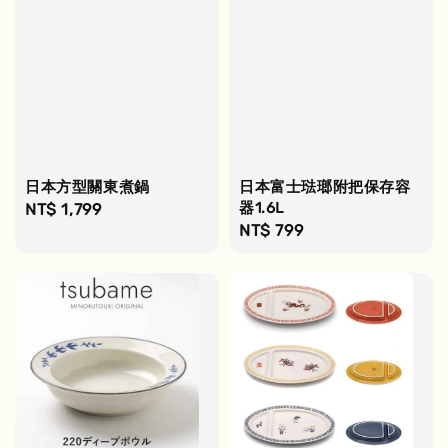
日本方型關東煮鍋
日本富士琺瑯附把保存容
器1.6L
Regular
NT$ 1,799
Regular
NT$ 799
price
price