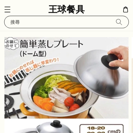
王球餐具
搜尋