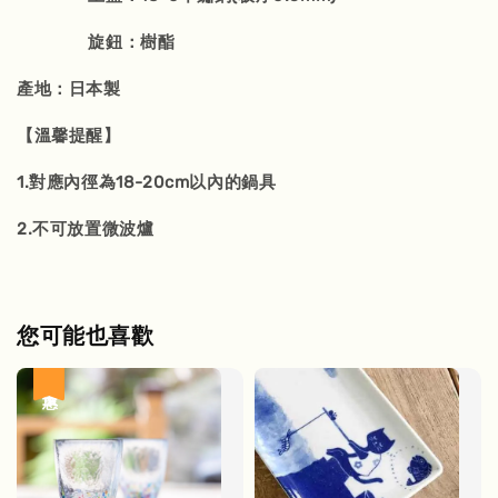
旋鈕：樹酯
產地：日本製
【溫馨提醒】
1.對應內徑為18-20cm以內的鍋具
2.不可放置微波爐
您可能也喜歡
優惠