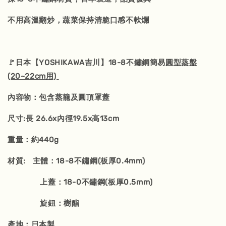
不用高溫翻炒，蔬菜保持清脆口感不軟爛
🚩日本【YOSHIKAWA吉川】18-8不鏽鋼簡易
圓型蒸盤
(20~22cm用)
內容物：包含蒸籠及圓頂罩蓋
尺寸:長 26.6x內徑19.5x高13cm
重量：約440g
材質: 主體：18-8不鏽鋼(板厚0.4mm)
上蓋：18-0不鏽鋼(板厚0.5mm)
旋鈕：樹酯
產地：日本製