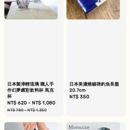
日本製津輕琉璃 職人手
日本美濃燒貓咪釣魚長盤
作幻夢繽彩飲料杯 馬克
20.7cm
杯
Regular
NT$ 350
Sale
NT$ 620
-
NT$ 1,080
Regular
price
price
price
NT$ 780
-
NT$ 1,350