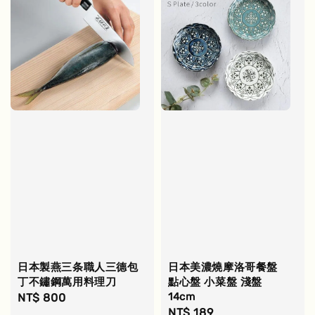
日本製燕三条職人三德包
日本美濃燒摩洛哥餐盤
丁不鏽鋼萬用料理刀
點心盤 小菜盤 淺盤
14cm
Regular
NT$ 800
Regular
NT$ 189
price