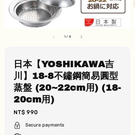
1
/
8
日本【YOSHIKAWA吉
川】18-8不鏽鋼簡易圓型
蒸盤 (20~22cm用) (18-
20cm用)
Regular
NT$ 990
price
Secure payments