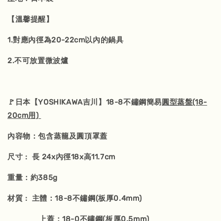
【溫馨提醒】
1.對應內徑為20-22cm以內的鍋具
2.不可放置微波爐
🚩日本【YOSHIKAWA吉川】18-8不鏽鋼簡易
圓型蒸盤(18-
20cm用)
內容物：包含蒸籠及圓頂罩蓋
尺寸 : 長 24x內徑18x高11.7cm
重量：約385g
材質 : 主體：18-8不鏽鋼(板厚0.4mm)
上蓋：18-0不鏽鋼(板厚0.5mm)