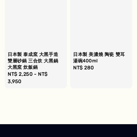
日本製 泰成窯 大黑手造
日本製 美濃燒 陶瓷 雙耳
雙層砂鍋 三合炊 大黑鍋
湯碗400ml
大黑窯 炊飯鍋
Regular
NT$ 280
Regular
NT$ 2,250
-
NT$
price
price
3,950