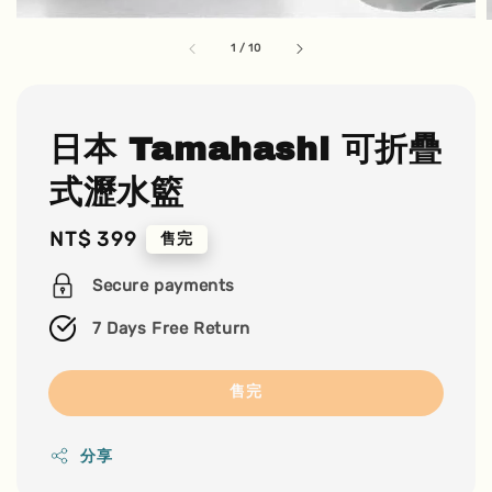
1
/
10
日本 Tamahashi 可折疊
式瀝水籃
Regular
NT$ 399
售完
price
Secure payments
7 Days Free Return
售完
分享