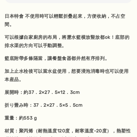
日本特會 不使用時可以輕鬆折疊起來，方便收納，不占空
間。
可以根據自家廚房的布局，將瀝水籃横放豎放都ok！底部的
排水渠的方向可以手動調整。
籃底附帶多條隔當，讓餐盤食器都井然有序排列。
加上
止水栓
後可以當水盆使用，想要
浸泡消毒時
也可以使用
本産品。
展開時：約37．2×27．5×12．3cm
折り畳み時：37．2×27．5×5．5cm
重量：約553 g
材質：聚丙烯（耐熱溫度120度，耐寒溫度-20度），熱塑性