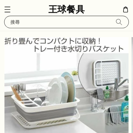
王球餐具
搜尋