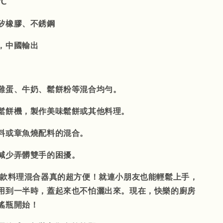
℃
矽橡膠、不銹鋼
，中國輸出
雞蛋、牛奶、鬆餅粉等混合均勻。
鬆餅機，製作美味鬆餅或其他料理。
料或章魚燒配料的混合。
減少弄髒雙手的困擾。
：這款料理混合器真的超方便！就連小朋友也能輕鬆上手，
用到一半時，蓋起來也不怕灑出來。現在，快樂的廚房
搖瓶開始！