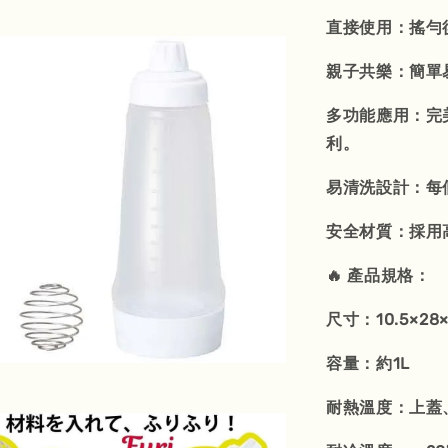
直接使用：搖勻
親子共樂：簡單
多功能應用：完
利。
易清洗設計：每
安全材質：採用
🔥 產品規格：
尺寸：10.5×28×
容量：約1L
耐熱溫度：上蓋、