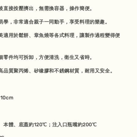
後直接按壓擠出，無需換容器，操作簡便。
易學，非常適合親子一同動手，享受料理的樂趣。
美適用於鬆餅、章魚燒等各式料理，讓製作過程變得便
個零件均可拆卸，方便清洗，衛生又省時。
高品質聚丙烯、矽橡膠和不銹鋼材質，耐用又安全。
10cm
本體、底蓋約120℃；注入口瓶嘴約200℃