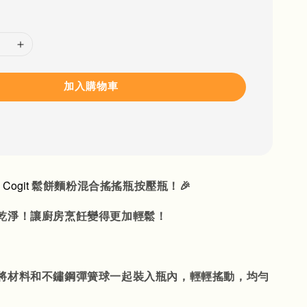
加入購物車
Cogit
本
鬆餅麵粉混合搖搖瓶按壓瓶！🎉
乾淨！讓廚房烹飪變得更加輕鬆！
將材料和不鏽鋼彈簧球一起裝入瓶內，輕輕搖動，均勻