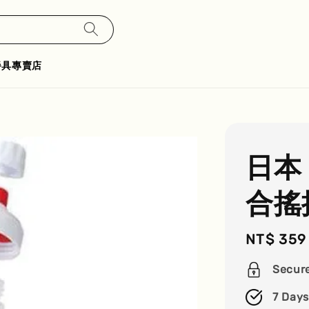
餐具專賣店
日本
合搖
Regular
NT$ 359
price
Secur
7 Days