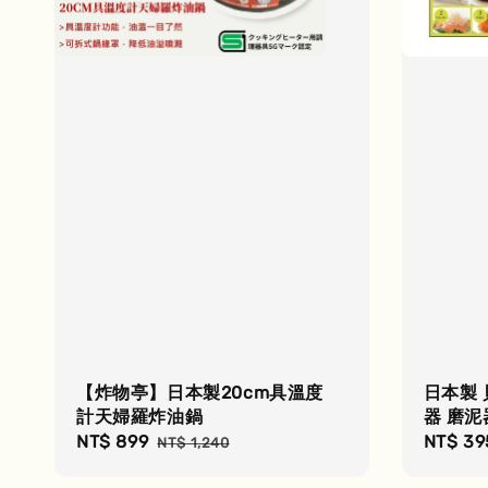
【炸物亭】日本製20cm具溫度
日本製 
計天婦羅炸油鍋
器 磨泥
Sale
NT$ 899
Regular
Regula
NT$ 39
NT$ 1,240
price
price
price