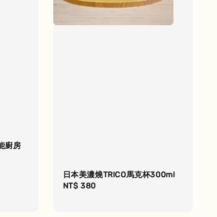
能廚房
日本美濃燒TRICO馬克杯300ml
Regular
NT$ 380
price