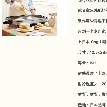
或者章魚燒配料等
製作這些再也不怕
用到一半蓋起來 
🚩日本 Cogi
尺寸：10.5×28×
容量：約1L
耐熱温度／上蓋、
耐冷温度／－20
材質：材質：聚
產地：日本品牌