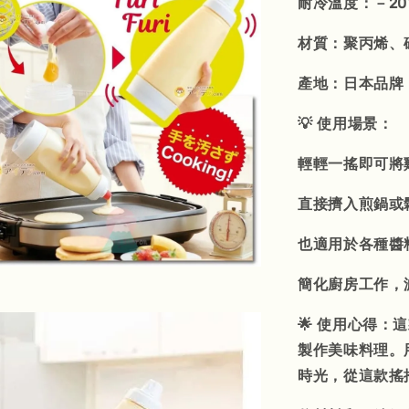
耐冷溫度：－20
材質：聚丙烯、
產地：日本品牌
💡 使用場景：
輕輕一搖即可將
直接擠入煎鍋或
也適用於各種醬
簡化廚房工作，
🌟 使用心得
製作美味料理。
時光，從這款搖