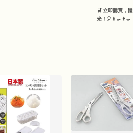
🛒 立即購買
光！🎈👨‍🍳👩‍🍳