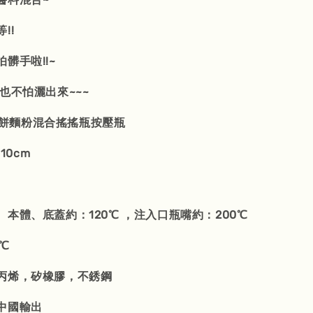
!!
髒手啦!!~
也不怕灑出來~~~
t 鬆餅麵粉混合搖搖瓶按壓瓶
10cm
本體、底蓋約：120℃ ，注入口瓶嘴約：200℃
℃
丙烯，矽橡膠，不銹鋼
中國輸出