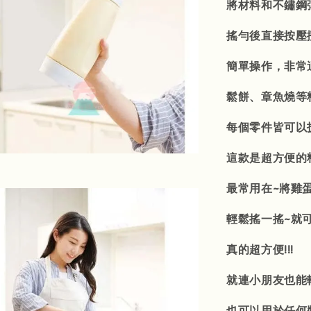
將材料和不鏽鋼
搖勻後直接按壓
簡單操作，非常
鬆餅、章魚燒等
每個零件皆可以
這款是超方便的
最常用在~將雞
輕鬆搖一搖~就
真的超方便!!!
就連小朋友也能
也可以用於任何