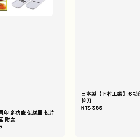
日本製【下村工業】多功
剪刀
Regular
NT$ 385
貝印 多功能 刨絲器 刨片
price
器 附盒
r
5