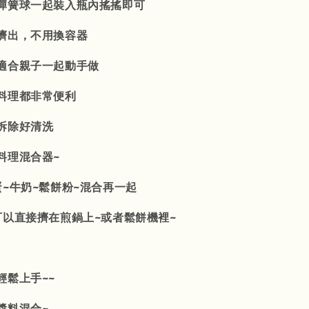
彈簧球一起裝入瓶內搖搖即可
擠出，不用換容器
適合親子一起動手做
料理都非常便利
拆除好清洗
料理混合器~
蛋~牛奶~鬆餅粉~混合再一起
可以直接擠在煎鍋上~或者鬆餅機裡~
輕鬆上手~~
醬料混合~