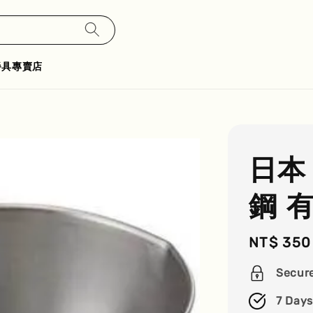
餐具專賣店
日本
鋼 
Regular
NT$ 350
price
Secur
7 Days