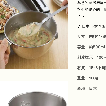
為您的廚房增添
對不能錯過的一款
👩‍🍳
🚩 日本 下村企
尺寸：內徑11×深
容量：約500ml
刻度標示：100～
材質：18-8不
重量：100g
產地：日本