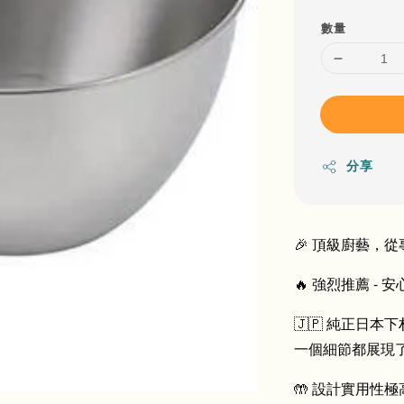
數量
分享
🎉 頂級廚藝，從
🔥 強烈推薦 - 
🇯🇵 純正日
一個細節都展現
🤲 設計實用性