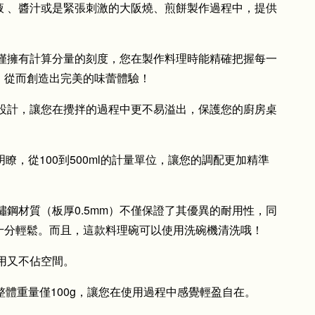
液
、醬汁或是緊張刺激的大阪燒、煎餅製作過程中，提供
！
不僅擁有計算分量的刻度，您在製作料理時能精確把握每一
，從而創造出完美的味蕾體驗！
型設計，讓您在攪拌的過程中更不易溢出，保護您的廚房桌
晰明瞭，從100到500ml的計量單位，讓您的調配更加精準
-8不鏽鋼材質（板厚0.5mm）不僅保證了其優異的耐用性，同
十分輕鬆。而且，這款料理碗可以使用洗碗機清洗哦！
實用又不佔空間。
，整體重量僅100g，讓您在使用過程中感覺輕盈自在。