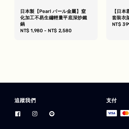
日本製【Pearl パール金屬】窒
【日本
化加工不易生鏽輕量平底深炒鐵
套裝衣
鍋
Regula
NT$ 39
Regular
NT$ 1,980
-
NT$ 2,580
price
price
追蹤我們
支付