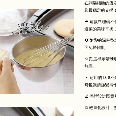
在調製細緻的
蛋
您最穩定的支援
🥣 這款料理碗
道菜的美味平衡
🔄 附帶的深杯
面免於髒亂。
⚖️ 刻度標示清
無誤。
🔧 耐用的18
時也讓清潔變得
📐 整體設計既
⚖️ 輕量化設計