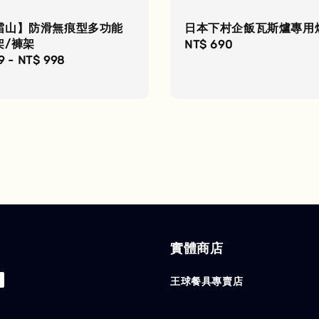
霜山】防滑無痕型多功能
日本下村企飯瓦斯爐專用
架/褲架
Regular
NT$ 690
r
9
-
NT$ 998
price
實體商店
王球餐具專賣店