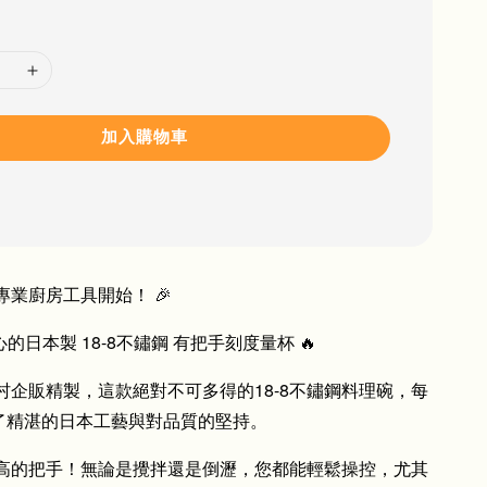
加入購物車
專業廚房工具開始！ 🎉
安心的日本製 18-8不鏽鋼 有把手刻度量杯 🔥
本下村企販精製，這款絕對不可多得的18-8不鏽鋼料理碗，每
了精湛的日本工藝與對品質的堅持。
極高的把手！無論是攪拌還是倒瀝，您都能輕鬆操控，尤其