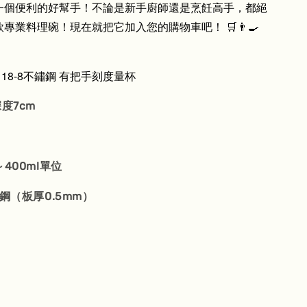
一個便利的好幫手！不論是新手廚師還是烹飪高手，都絕
專業料理碗！現在就把它加入您的購物車吧！ 🛒👨‍🍳
販 18-8不鏽鋼 有把手刻度量杯
度7cm
400ml單位
鏽鋼（板厚0.5mm）