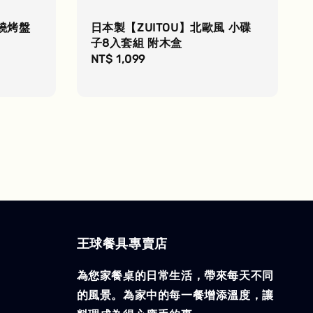
燒烤盤
日本製【ZUITOU】北歐風 小碟
子8入套組 附木盒
Regular
NT$ 1,099
price
王球餐具專賣店
為您家餐桌的日常生活，帶來每天不同
的風景。為家中的每一餐增添溫度，讓