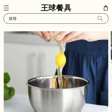
王球餐具
搜尋