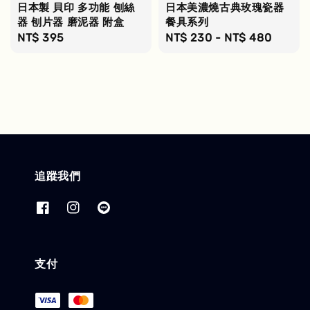
日本製 貝印 多功能 刨絲
日本美濃燒古典玫瑰瓷器
器 刨片器 磨泥器 附盒
餐具系列
Regular
NT$ 395
Regular
NT$ 230
-
NT$ 480
price
price
追蹤我們
支付