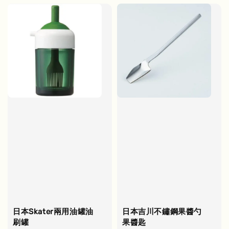
日本Skater兩用油罐油
日本吉川不鏽鋼果醬勺
刷罐
果醬匙