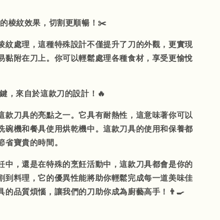
材的棱紋效果，切割更順暢！✂️
棱紋處理，這種特殊設計不僅提升了刀的外觀，更實現
易黏附在刀上。你可以輕鬆處理各種食材，享受更愉悅
關鍵，來自於這款刀的設計！🔥
這款刀具的亮點之一。它具有耐熱性，這意味著你可以
洗碗機和餐具使用烘乾機中。這款刀具的使用和保養都
節省寶貴的時間。
飪中，還是在特殊的烹飪活動中，這款刀具都會是你的
割到料理，它的優異性能將助你輕鬆完成每一道美味佳
的品質煩惱，讓我們的刀助你成為廚藝高手！👨‍🍳