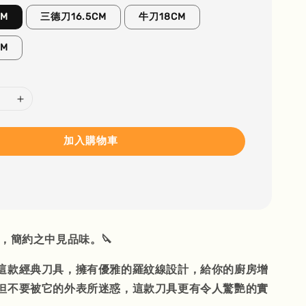
CM
三德刀16.5CM
牛刀18CM
CM
加入購物車
線，簡約之中見品味。🔪
這款經典刀具，擁有優雅的羅紋線設計，給你的廚房增
但不要被它的外表所迷惑，這款刀具更有令人驚艷的實