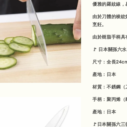
優雅的羅紋線，
由於刀體的棱紋
烹飪。
由於樹脂手柄具
🚩 日本關孫六水
尺寸：全長24cm
產地：日本
材質：不銹鋼（
手柄：聚丙烯（耐
產地：日本
🚩日本關孫六三德