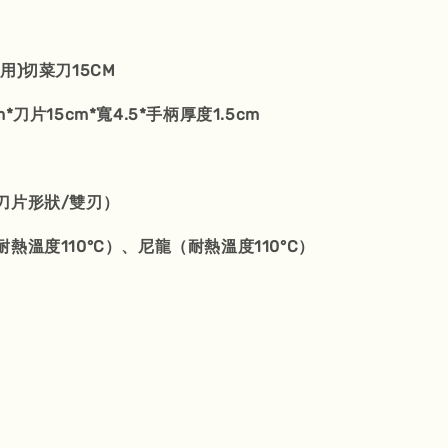
用)切菜刀15CM
*刀片15cm*寬4.5*手柄厚度1.5cm
刀片形狀/雙刃）
熱溫度110°C）、尼龍（耐熱溫度110°C）