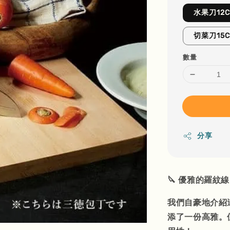
水果刀12
切菜刀15
數量
分享
🔪 優雅的羅紋
我們自豪地介紹
添了一份高雅。