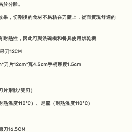
易於分離。
效果，切割後的食材不易粘在刀體上，從而實現舒適的
有耐熱性，因此可與洗碗機和餐具使用烘乾機
果刀12CM
*刀片12cm*寬4.5cm手柄厚度1.5cm
刀片形狀/雙刃）
熱溫度110°C）、尼龍（耐熱溫度110°C）
刀16.5CM