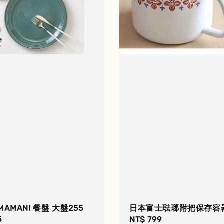
MAMANI 餐盤 大盤255
日本富士琺瑯附把保存容器1
5
Regular
NT$ 799