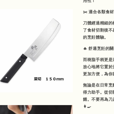
用性！
✂️ 適合各類食
刀體經過精細的
了食材切割後不
的烹飪體驗。
🔥 舒適烹飪的
而樹脂手柄更是
放心地將它置於
更加方便，為你
無論是在日常烹
得力助手。從切
餚。不要再為刀具
👩‍🍳