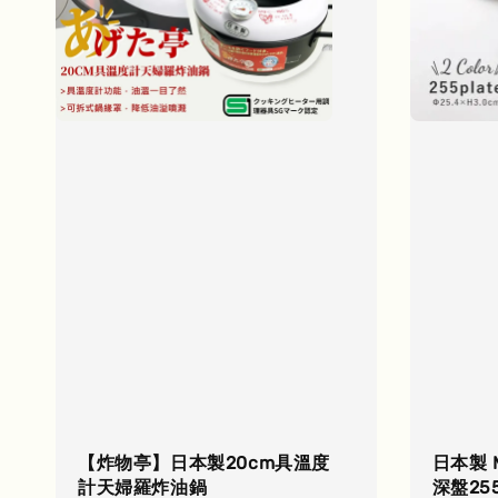
【炸物亭】日本製20cm具溫度
日本製 
計天婦羅炸油鍋
深盤25