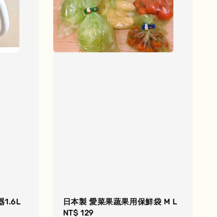
.6L
日本製 愛菜果蔬果用保鮮袋 M L
Regular
NT$ 129