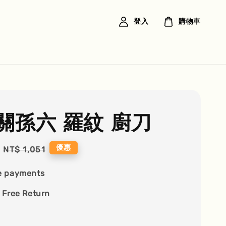
登入
購物車
關孫六 羅紋 廚刀
Regular
優惠
NT$ 1,051
price
e payments
 Free Return