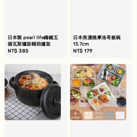
日本製 pearl life鑄鐵五
日本美濃燒摩洛哥飯碗
德瓦斯爐架輔助爐架
13.7cm
Regular
NT$ 385
Regular
NT$ 179
price
price