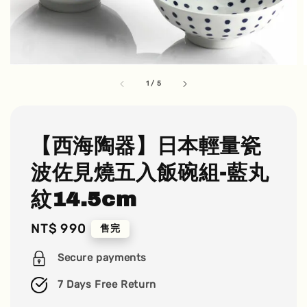
1
/
5
【西海陶器】日本輕量瓷
波佐見燒五入飯碗組-藍丸
紋14.5cm
Regular
NT$ 990
售完
price
Secure payments
7 Days Free Return