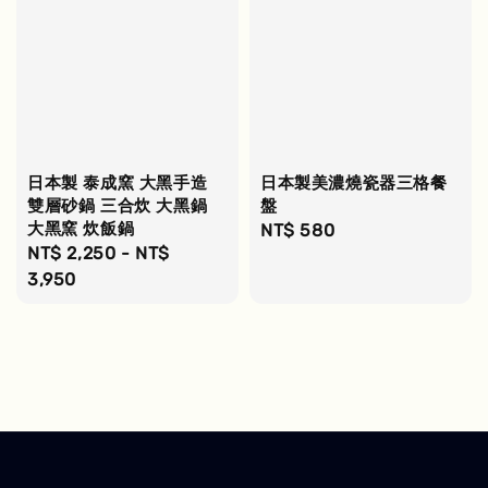
日本製 泰成窯 大黑手造
日本製美濃燒瓷器三格餐
雙層砂鍋 三合炊 大黑鍋
盤
大黑窯 炊飯鍋
Regular
NT$ 580
Regular
NT$ 2,250
-
NT$
price
price
3,950