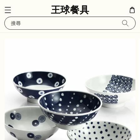
王球餐具
搜尋