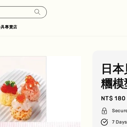
餐具專賣店
日本
糰模
Regular
NT$ 180
price
Secur
7 Days