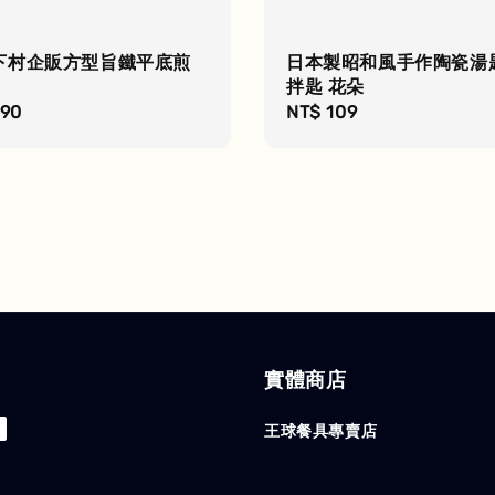
下村企販方型旨鐵平底煎
日本製昭和風手作陶瓷湯
拌匙 花朵
r
490
Regular
NT$ 109
price
實體商店
王球餐具專賣店