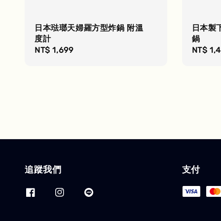
日本琺瑯天婦羅方型炸鍋 附溫
日本製
度計
鍋
Regular
NT$ 1,699
Regula
NT$ 1,
price
price
追蹤我們
支付