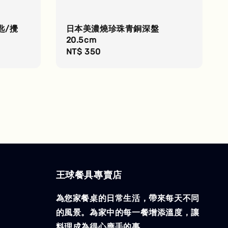
匙/攪
日本美濃燒珍珠青銅深盤
20.5cm
Regular
NT$ 350
price
王球餐具專賣店
為您家餐桌的日常生活，帶來每天不同
的風景。為家中的每一餐增添溫度，讓
料理成為得心應手的事。