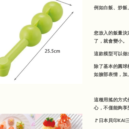
例如白飯、炒飯
您放入的飯量決
了，就會變小。
這款模型可以做
除了基本的圓球
如臉部表情，加
這種用搖的方式
心，不僅能夠享
🚩日本貝印KA