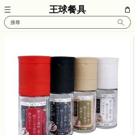
王球餐具
搜尋