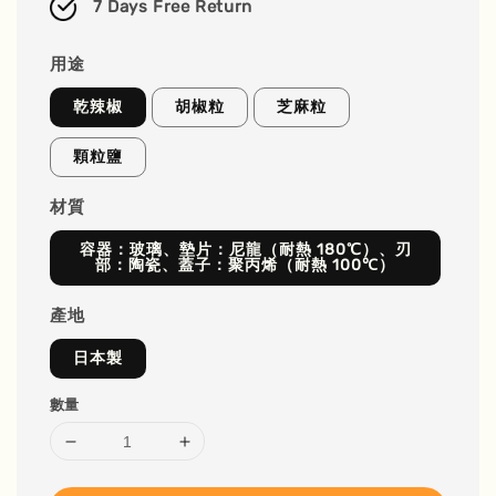
7 Days Free Return
用途
乾辣椒
胡椒粒
芝麻粒
顆粒鹽
材質
容器：玻璃、墊片：尼龍（耐熱 180℃）、刃
部：陶瓷、蓋子：聚丙烯（耐熱 100℃）
產地
日本製
數量