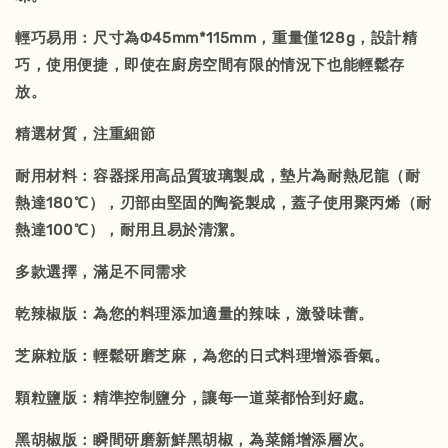
輕巧易用：尺寸為Φ45mm*115mm，重量僅128g，設計精
巧，使用便捷，即使在廚房空間有限的情況下也能輕鬆存
放。
精選材質，注重細節
耐用材料：容器採用高品質玻璃製成，墊片為耐熱尼龍（耐
熱達180℃），刃部由堅固的陶瓷製成，蓋子使用聚丙烯（耐
熱達100℃），耐用且易於清潔。
多款選擇，滿足不同需求
乾辣椒版：為您的料理添加適量的辣味，激發味蕾。
芝麻粒版：輕鬆研磨芝麻，為您的日式料理增添香氣。
顆粒鹽版：精準控制鹽分，讓每一道菜都恰到好處。
黑胡椒版：瞬間研磨新鮮黑胡椒，為菜餚增添層次。