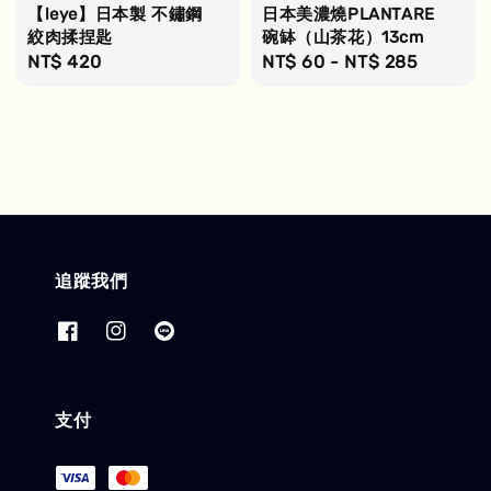
【leye】日本製 不鏽鋼
日本美濃燒PLANTARE
絞肉揉捏匙
碗缽（山茶花）13cm
Regular
NT$ 420
Regular
NT$ 60
-
NT$ 285
price
price
追蹤我們
支付