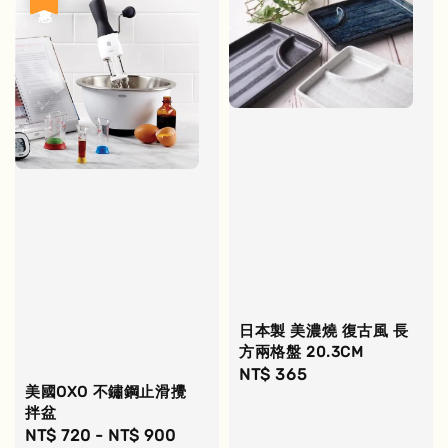
日本製 美濃燒 復古風 長
方兩格盤 20.3CM
Regular
NT$ 365
美國OXO 不鏽鋼止滑攪
price
拌盆
Sale
NT$ 720
-
NT$ 900
Regular