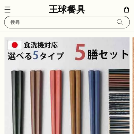
王球餐具
搜尋