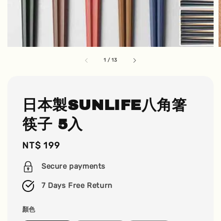
1
/
13
日本製SUNLIFE八角箸
筷子 5入
Regular
NT$ 199
price
Secure payments
7 Days Free Return
顏色