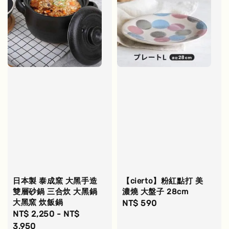
日本製 泰成窯 大黑手造
【cierto】粉紅點打 美
雙層砂鍋 三合炊 大黑鍋
濃燒 大盤子 28cm
大黑窯 炊飯鍋
Regular
NT$ 590
Regular
NT$ 2,250
-
NT$
price
price
3,950