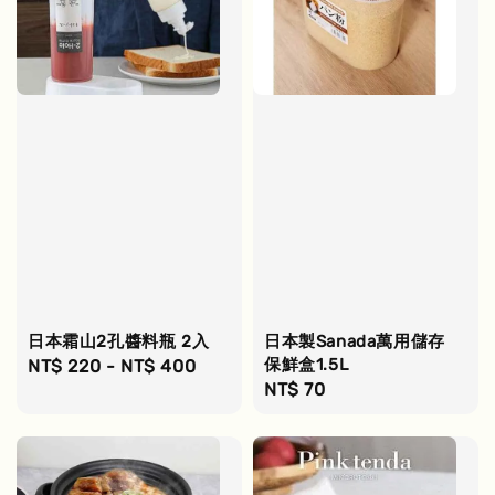
日本霜山2孔醬料瓶 2入
日本製Sanada萬用儲存
保鮮盒1.5L
Regular
NT$ 220
-
NT$ 400
Regular
NT$ 70
price
price