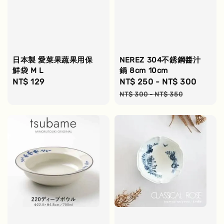
日本製 愛菜果蔬果用保
NEREZ 304不銹鋼醬汁
鮮袋 M L
鍋 8cm 10cm
Regular
NT$ 129
Sale
NT$ 250
-
NT$ 300
Regul
price
price
price
NT$ 300
-
NT$ 350