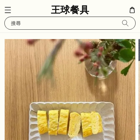
王球餐具
搜尋