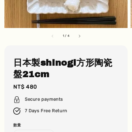
1
/
4
日本製shinogi方形陶瓷
盤21cm
Regular
NT$ 480
price
Secure payments
7 Days Free Return
數量