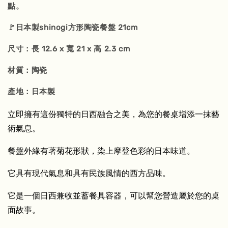
點。
🚩日本製shinogi方形陶瓷餐盤 21cm
尺寸：長 12.6 x 寬 21 x 高 2.3 cm
材質：陶瓷
產地：日本製
立即擁有這份獨特的日西融合之美，為您的餐桌增添一抹藝
術氣息。
餐盤外緣有著菊花形狀，染上摩登色彩的日本味道。
它具有現代氣息和具有民族風情的西方品味。
它是一個
日西兼收並蓄
餐具容器，可以幫您營造屬於您的桌
面故事。