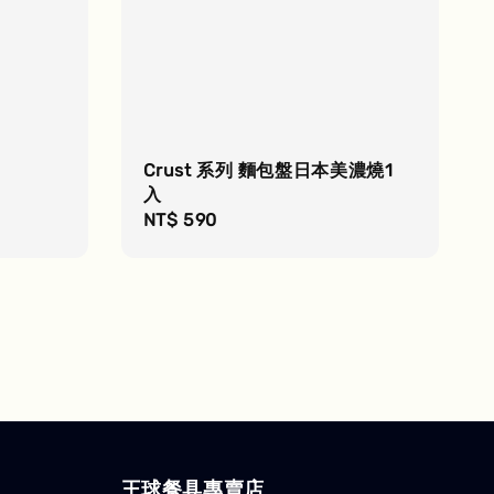
Crust 系列 麵包盤日本美濃燒1
入
Regular
NT$ 590
price
王球餐具專賣店