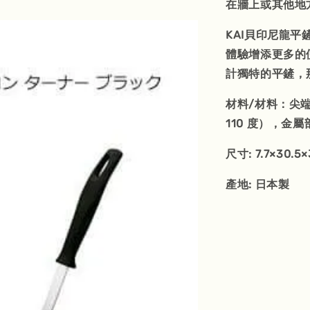
在牆上或其他地
KAI貝印尼龍
體驗增添更多的
計獨特的平鏟，
材料/材料：尖端
110 度），金
尺寸: 7.7×30.5
產地: 日本製