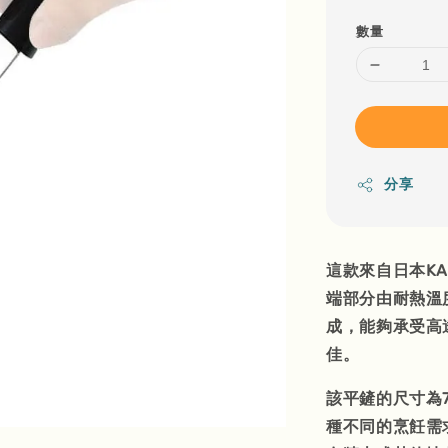
數量
分享
這款來自日本K
端部分由耐熱溫
成，能夠承受高
佳。
該平鏟的尺寸為7
種不同的烹飪需