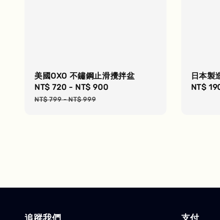
美國OXO 不鏽鋼止滑攪拌盆
日本製造
Sale
NT$ 720
-
NT$ 900
Regular
Regula
NT$ 19
price
price
price
NT$ 799
-
NT$ 999
追蹤我們
支付