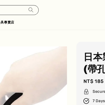
餐具專賣店
日本
(帶孔
Regular
NT$ 185
price
Secur
7 Days