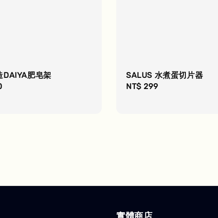
DAIYA肥皂架
SALUS 水煮蛋切片器
r
0
Regular
NT$ 299
price
實體商店