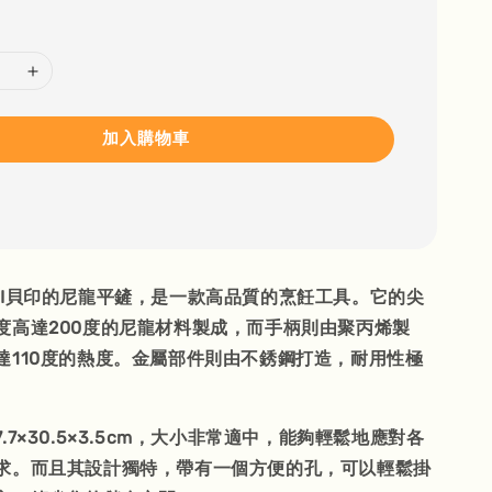
加入購物車
AI貝印的尼龍平鏟，是一款高品質的烹飪工具。它的尖
度高達200度的尼龍材料製成，而手柄則由聚丙烯製
達110度的熱度。金屬部件則由不銹鋼打造，耐用性極
.7×30.5×3.5cm，大小非常適中，能夠輕鬆地應對各
求。而且其設計獨特，帶有一個方便的孔，可以輕鬆掛