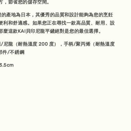
方，節省您的儲存空間。
平鏟的產地為日本，其優秀的品質和設計能夠為您的烹飪
便利和舒適感。如果您正在尋找一款高品質、耐用、設
那麼這款KAI貝印尼龍平鏟絕對是您的最佳選擇。
/尼龍（耐熱溫度 200 度），手柄/聚丙烯（耐熱溫度
屬部件/不銹鋼
×3.5cm