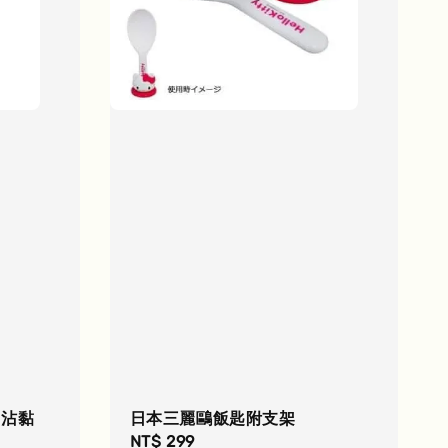
易沾黏
日本三麗鷗飯匙附支架
Regular
NT$ 299