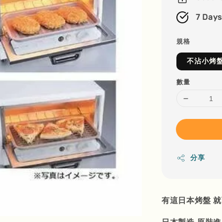
7 Days
規格
不沾小烤
數量
分享
有這日本烤盤 