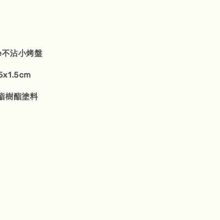
life不沾小烤盤
5x1.5cm
酯樹酯塗料