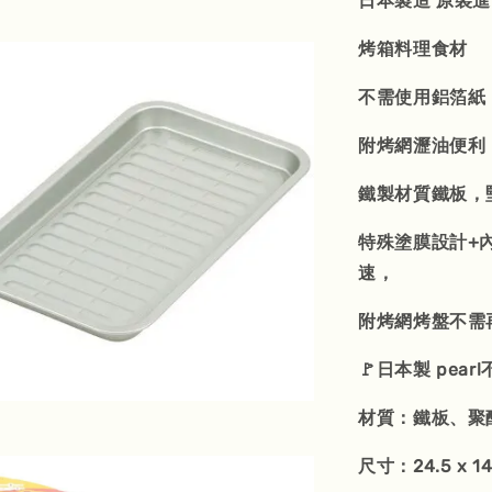
日本製造 原裝
烤箱料理食材
不需使用鋁箔紙
附烤網瀝油便利
鐵製材質鐵板，
特殊塗膜設計+
速，
附烤網烤盤不需
🚩日本製 pea
材質：鐵板、聚
尺寸：24.5 x 14.