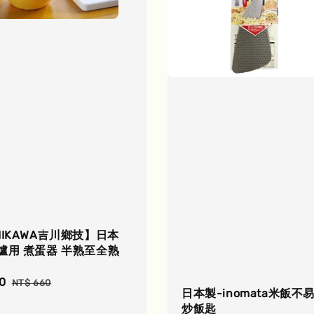
HIKAWA吉川鄉技】日本
爐用 煮蛋器 半熟至全熟
0
Regular
NT$ 660
日本製-inomata米飯不
price
炒飯匙