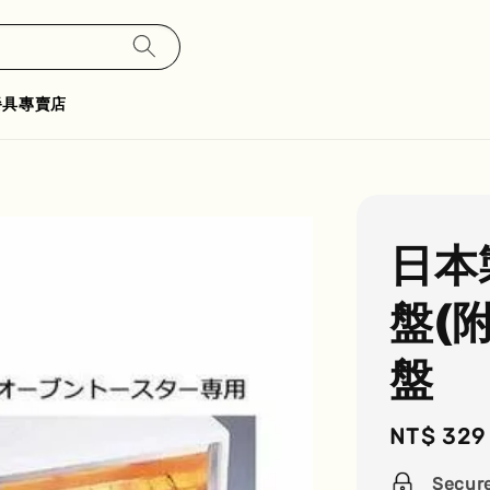
餐具專賣店
日本製
盤(
盤
Regular
NT$ 329
price
Secur