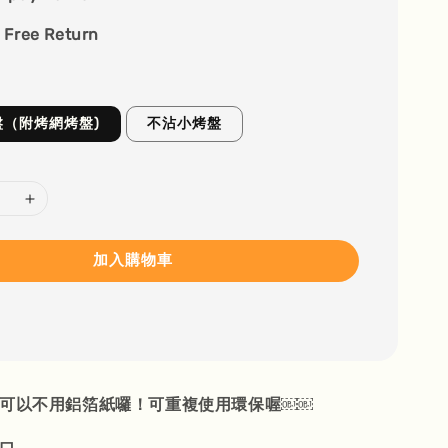
 Free Return
盤（附烤網烤盤)
不沾小烤盤
加入購物車
就可以不用鋁箔紙囉！可重複使用環保喔￼￼