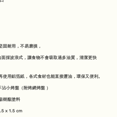
進口
堅固耐用，不易磨損，
內面採波浪式，讓食物不會吸取過多油質，清潔更快
再使用鋁箔紙，各式食材也能直接瀝油，環保又便利。
rl不沾小烤盤（附烤網烤盤 ）
酯樹酯塗料
5 x 1.5 cm