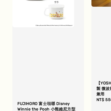
【YOS
製 微波
兼用
Sale
NT$ 55
FUJIHORO 富士琺瑯 Disney
price
Winnie the Pooh 小熊維尼方型