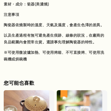
素材・成分：瓷器(美濃燒)
注意事項
陶瓷器依燒製時的溫度、天氣及濕度，會產生色澤的差異。
以及生產過程有無可避免產生痕跡、線條的狀況，在廠商的
良品範圍內會照常出貨。還請事先理解陶瓷器的特性。
※可使用微波爐加熱、可使用烤箱、不可直接烤、可使用洗
碗機或烘碗機
您可能也喜歡
優惠