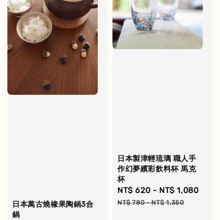
日本製津輕琉璃 職人手
作幻夢繽彩飲料杯 馬克
杯
Sale
NT$ 620
-
NT$ 1,080
Regu
price
pric
NT$ 780
-
NT$ 1,350
日本萬古燒橡果陶鍋3合
鍋