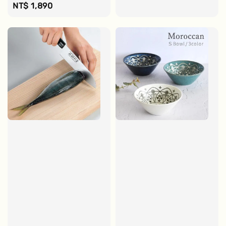
Regular
NT$ 1,890
price