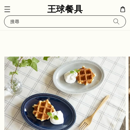
王球餐具
搜尋