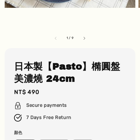
1
/
9
日本製【Pasto】橢圓盤
美濃燒 24cm
Regular
NT$ 490
price
Secure payments
7 Days Free Return
顏色