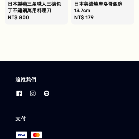
日本製燕三条職人三德包
日本美濃燒摩洛哥飯碗
丁不鏽鋼萬用料理刀
13.7cm
Regular
NT$ 800
Regular
NT$ 179
price
price
追蹤我們
支付