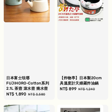
日本富士琺瑯
【炸物亭】日本製20cm
FUJIHORO-Cotton系列
具溫度計天婦羅炸油鍋
2.1L 茶壼 滾水壼 燒水壼
Sale
NT$ 899
Regular
NT$ 1,240
Sale
NT$ 1,890
Regular
NT$ 3,580
price
price
price
price