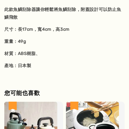
此款魚鱗刮除器讓你輕鬆將魚鱗刮除，附蓋設計可以防止魚
鱗飛散
尺寸：長17cm，寬4cm，高3cm
重量：49g
材質：ABS樹脂、
產地：日本製
您可能也喜歡
優惠
優惠