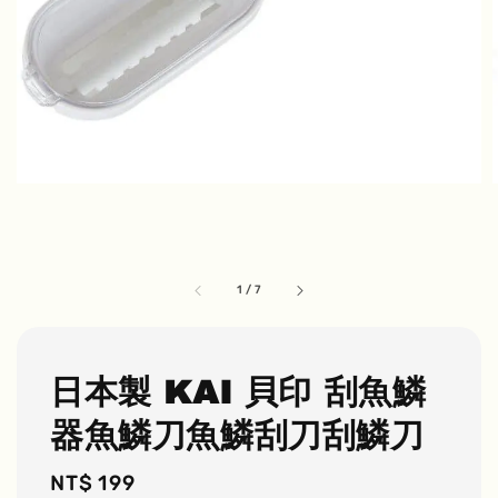
1
/
7
日本製 KAI 貝印 刮魚鱗
器魚鱗刀魚鱗刮刀刮鱗刀
Regular
NT$ 199