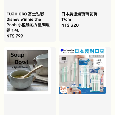
FUJIHORO 富士琺瑯
日本美濃燒琉璃花碗
Disney Winnie the
17cm
Pooh 小熊維尼方型調理
Regular
NT$ 320
鍋 1.4L
price
Regular
NT$ 799
price