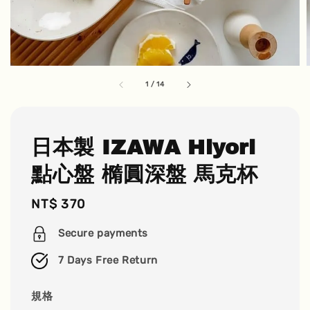
1
/
14
日本製 IZAWA Hiyori
點心盤 橢圓深盤 馬克杯
Regular
NT$ 370
price
Secure payments
7 Days Free Return
規格