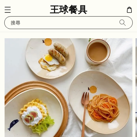
王球餐具
搜尋