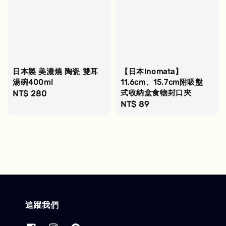
日本製 美濃燒 陶瓷 雙耳
【日本Inomata】
湯碗400ml
11.6cm、15.7cm附吸盤
式收納盒食物封口夾
Regular
NT$ 280
Regular
NT$ 89
price
price
追蹤我們