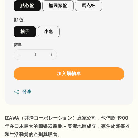
點心盤
橢圓深盤
馬克杯
顔色
柚子
小魚
數量
加入購物車
分享
IZAWA（井澤コーポレーション）這家公司，他們於 1900
年在日本最大的陶瓷器產地 - 美濃地區成立，專注於陶瓷器
和生活雜貨的企劃與販售。