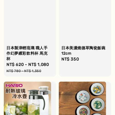
日本製津輕琉璃 職人手
日本美濃燒德草陶瓷飯碗
作幻夢繽彩飲料杯 馬克
12cm
杯
Regular
NT$ 350
Sale
NT$ 620
-
NT$ 1,080
Regular
price
price
price
NT$ 780
-
NT$ 1,350