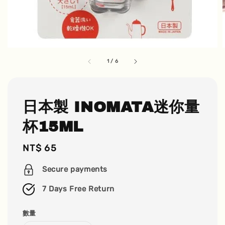
1
/
6
日本製 INOMATA迷你量
杯15ML
Regular
NT$ 65
price
Secure payments
7 Days Free Return
數量