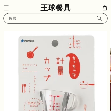
王球餐具
搜尋