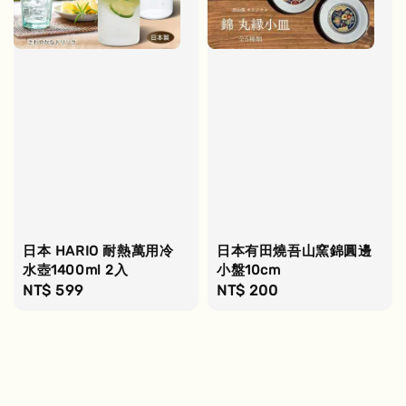
日本 HARIO 耐熱萬用冷
日本有田燒吾山窯錦圓邊
水壺1400ml 2入
小盤10cm
Regular
NT$ 599
Regular
NT$ 200
price
price