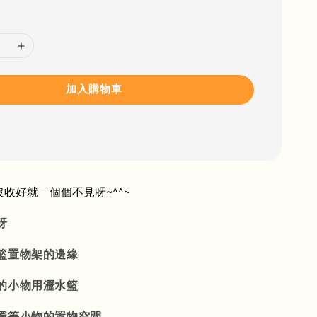
加入購物車
收好就ㄧ個個不見呀~^^~
呀
籃置物架的邊緣
的小物用瀝水籃
圈等小物的置物空間