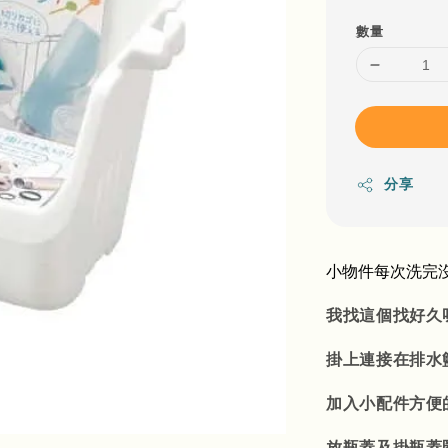
數量
分享
小物件每次洗完沒
我找這個找好久
掛上連接在排水
加入小配件方便
放瓶蓋及掛瓶蓋