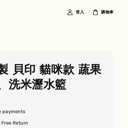
登入
購物車
製 貝印 貓咪款 蔬果
、洗米瀝水籃
e payments
 Free Return