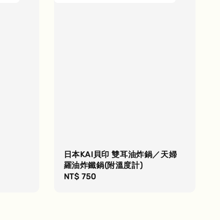
日本KAI貝印 雙耳油炸鍋／天婦
羅油炸鐵鍋(附溫度計)
Regular
NT$ 750
price