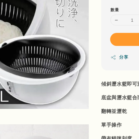
數量
分享
傾斜瀝水籃即可
底盆與瀝水籃合
翻轉並瀝乾
單手操作
帶有貓咪刻度