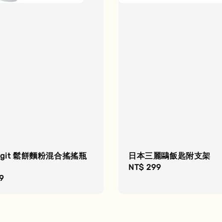
ogit 鬆餅麵粉混合搖搖瓶
日本三麗鷗飯匙附支架
Regular
NT$ 299
r
9
price