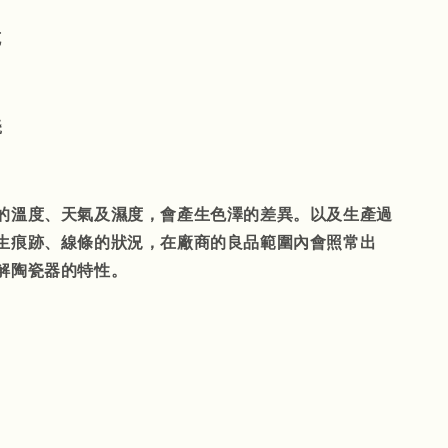
克
瓷
的溫度、天氣及濕度，會產生色澤的差異。以及生產過
生痕跡、線條的狀況，在廠商的良品範圍內會照常出
解陶瓷器的特性。