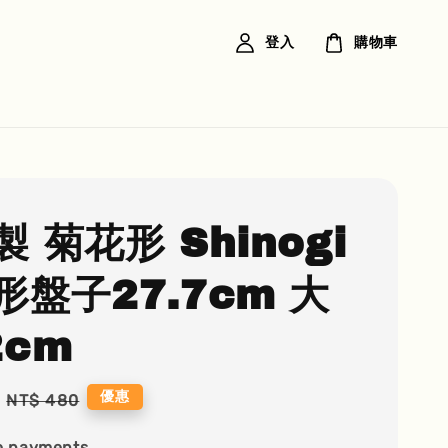
登入
購物車
 菊花形 Shinogi
形盤子27.7cm 大
2cm
Regular
優惠
NT$ 480
price
e payments