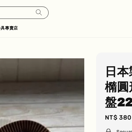
餐具專賣店
日本製
橢圓
盤2
Sale
NT$ 380
price
Secur