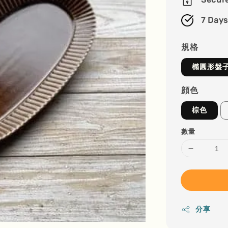
7 Days
規格
橢圓形盤
顔色
棕色
數量
分享