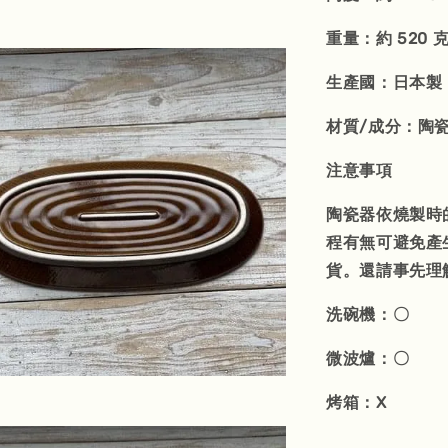
重量：約 520 
生產國：日本製
材質/成分：陶
注意事項
陶瓷器依燒製時
程有無可避免產
貨。還請事先理
洗碗機：〇
微波爐：〇
烤箱：X