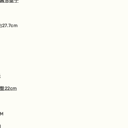
圓形盤子
27.7cm
瓷
盤22cm
CM
M