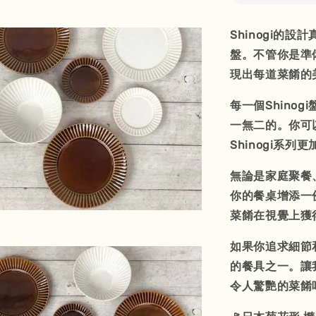
Shinogi的
盤。不管你是準
現出每道菜餚的
每一個Shino
一無二的。你可
Shinogi系列
無論是家庭聚餐、
你的餐桌增添一
菜餚在視覺上獲
如果你追求細節和
的餐具之一。讓
令人驚艷的菜餚