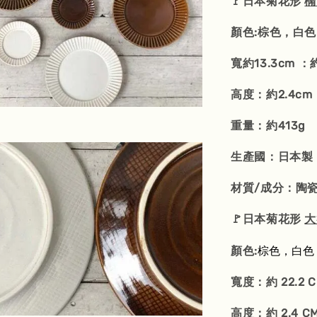
🚩日本菊花形
橢
顏色:棕色，白色
寬約13.3cm ：約
高度：約2.4cm
重量：約413g
生產國：日本製
材質/成分：陶
🚩日本菊花形
大
棕色，白色
顏色:
寬度：約 22.2 
高度：約 2.4 C