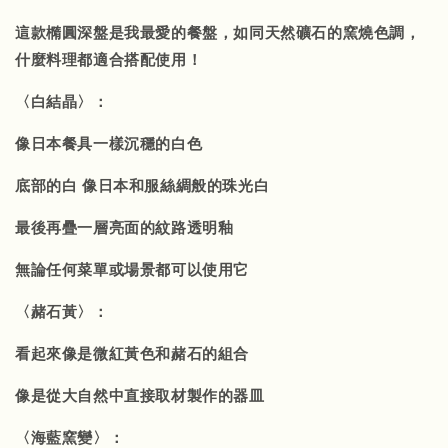
這款橢圓深盤是我最愛的餐盤，如同天然礦石的窯燒色調，
什麼料理都適合搭配使用！
〈白結晶〉：
像日本餐具一樣沉穩的白色
底部的白 像日本和服絲綢般的珠光白
最後再疊一層亮面的紋路透明釉
無論任何菜單或場景都可以使用它
〈赭石黃〉：
看起來像是微紅黃色和赭石的組合
像是從大自然中直接取材製作的器皿
〈海藍窯變〉：