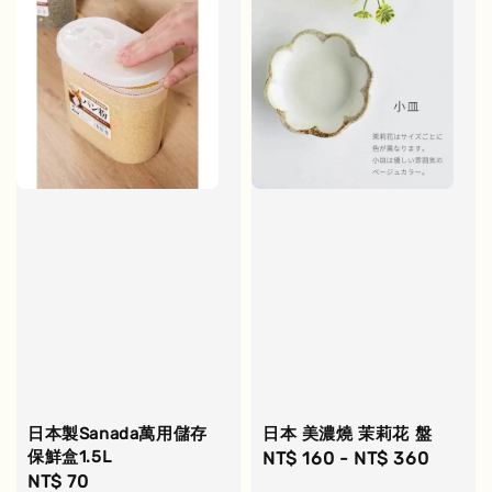
日本製Sanada萬用儲存
日本 美濃燒 茉莉花 盤
保鮮盒1.5L
Regular
NT$ 160
-
NT$ 360
Regular
NT$ 70
price