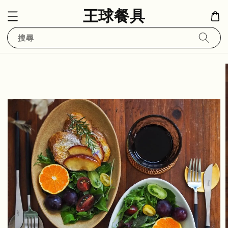
王球餐具
搜尋